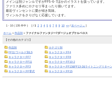
メインは別ジャンルですがFF5･6･7ほかのイラストを扱っています。
ファリス多めにロクセリ等まったり描いてます。
最近ヴィンセントに愛が傾き気味。
ヴィンルクをさりげなく応援しています。
1 - 10 ( 135 件中 ) [ /
1
2
3
4
5
6
7
8
9
10
=>
/
次ページ→
]
ホーム
>
作品別
>
ファイナルファンタジー7ダージュオブケルベロス
【その他のカテゴリ】
作品別
カテゴリ別
FF11:ワールド別LS
キャラクター:FF4
キャラクター:FF7
キャラクター:FF8
キャラクター:FF11
キャラクター:FF10-2
キャラクター:FF3
キャラクター:FF13&FF13-2&ライトニングリターン
キャラクター:FF零式
キャラクター:FF15