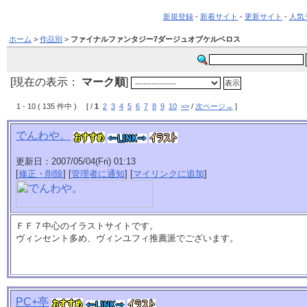
新規登録
-
新着サイト
-
更新サイト
-
人気
ホーム
>
作品別
>
ファイナルファンタジー7ダージュオブケルベロス
[現在の表示：
マーク順
]
1 - 10 ( 135 件中 ) [ /
1
2
3
4
5
6
7
8
9
10
=>
/
次ページ→
]
でんわや。
更新日：2007/05/04(Fri) 01:13
[
修正・削除
] [
管理者に通知
] [
マイリンクに追加
]
ＦＦ７中心のイラストサイトです。
ヴィンセント多め、ヴィンユフィ推薦派でございます。
PC+亭