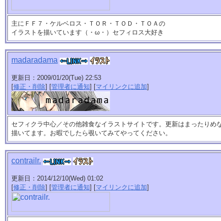
主にＦＦ７・ケルベロス・ＴＯＲ・ＴＯＤ・ＴＯＡの
イラストを描いています（・ω・）セフィロス大好き
madaradama
更新日：2009/01/20(Tue) 22:53
[
修正・削除
] [
管理者に通知
] [
マイリンクに追加
]
セフィクラ中心／その他雑食なイラストサイトです。更新はまったりめ
描いてます。お暇でしたら覗いてみてやってください。
contrailr.
更新日：2014/12/10(Wed) 01:02
[
修正・削除
] [
管理者に通知
] [
マイリンクに追加
]