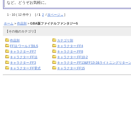
など。どうぞお気軽に。
1 - 10 ( 12 件中 ) [ /
1
2
/
次ページ→
]
ホーム
>
作品別
>
GBA版ファイナルファンタジー5
【その他のカテゴリ】
作品別
カテゴリ別
FF11:ワールド別LS
キャラクター:FF4
キャラクター:FF7
キャラクター:FF8
キャラクター:FF11
キャラクター:FF10-2
キャラクター:FF3
キャラクター:FF13&FF13-2&ライトニングリターン
キャラクター:FF零式
キャラクター:FF15