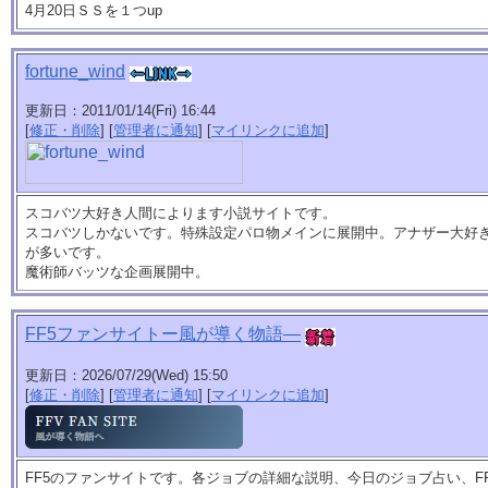
4月20日ＳＳを１つup
fortune_wind
更新日：2011/01/14(Fri) 16:44
[
修正・削除
] [
管理者に通知
] [
マイリンクに追加
]
スコバツ大好き人間によります小説サイトです。
スコバツしかないです。特殊設定パロ物メインに展開中。アナザー大好
が多いです。
魔術師バッツな企画展開中。
FF5ファンサイトー風が導く物語―
更新日：2026/07/29(Wed) 15:50
[
修正・削除
] [
管理者に通知
] [
マイリンクに追加
]
FF5のファンサイトです。各ジョブの詳細な説明、今日のジョブ占い、F