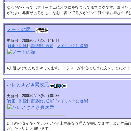
なんだかとってもフリーダムにオフ絵を投棄してるブログです。爆弾品
がたまに地雷があるかも…なお、書いてる人がバッツ狂の懐古厨なので
ノートの端。
更新日：2009/06/06(Sat) 19:44
[
修正・削除
] [
管理者に通知
] [
マイリンクに追加
]
4人組みでちまちまやってます。イラストが中心でたまに文を。とにか
ハレときどき異次元
更新日：2009/04/25(Sat) 00:36
[
修正・削除
] [
管理者に通知
] [
マイリンクに追加
]
DFFの小説が多くて、バッツ至上主義な管理人が書いてます！まだ作品
だけたらいいと思います。