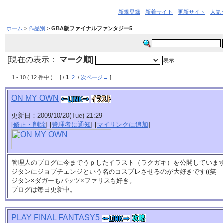
新規登録
-
新着サイト
-
更新サイト
-
人気
ホーム
>
作品別
>
GBA版ファイナルファンタジー5
[現在の表示：
マーク順
]
1 - 10 ( 12 件中 ) [ /
1
2
/
次ページ→
]
ON MY OWN
更新日：2009/10/20(Tue) 21:29
[
修正・削除
] [
管理者に通知
] [
マイリンクに追加
]
管理人のブログに今までうｐしたイラスト（ラクガキ）を公開していま
ジタンにジョブチェンジという名のコスプレさせるのが大好きです((笑”
ジタン×ダガーもバッツ×ファリスも好き。
ブログは毎日更新中。
PLAY FINAL FANTASY5