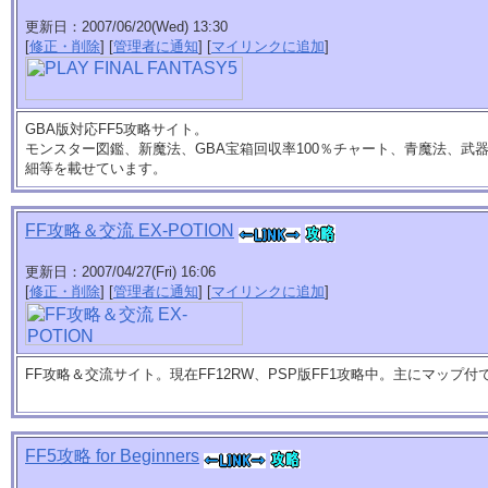
更新日：2007/06/20(Wed) 13:30
[
修正・削除
] [
管理者に通知
] [
マイリンクに追加
]
GBA版対応FF5攻略サイト。
モンスター図鑑、新魔法、GBA宝箱回収率100％チャート、青魔法、武
細等を載せています。
FF攻略＆交流 EX-POTION
更新日：2007/04/27(Fri) 16:06
[
修正・削除
] [
管理者に通知
] [
マイリンクに追加
]
FF攻略＆交流サイト。現在FF12RW、PSP版FF1攻略中。主にマップ付
FF5攻略 for Beginners