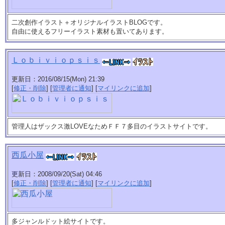
二次創作イラスト＋オリジナルイラストBLOGです。
自由に使えるフリーイラスト素材も置いてあります。
Ｌｏｂｉｖｉｏｐｓｉｓ
更新日：2016/08/15(Mon) 21:39
[
修正・削除
] [
管理者に通知
] [
マイリンクに追加
]
管理人はザックス激LOVEなためＦＦ７多目のイラストサイトです。
西瓜小屋
更新日：2008/09/20(Sat) 04:46
[
修正・削除
] [
管理者に通知
] [
マイリンクに追加
]
多ジャンルドット絵サイトです。