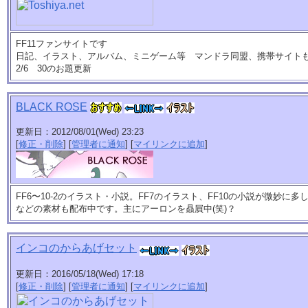
FF11ファンサイトです
日記、イラスト、アルバム、ミニゲーム等 マンドラ同盟、携帯サイト
2/6 30のお題更新
BLACK ROSE
更新日：2012/08/01(Wed) 23:23
[
修正・削除
] [
管理者に通知
] [
マイリンクに追加
]
FF6〜10-2のイラスト・小説。FF7のイラスト、FF10の小説が微妙に
などの素材も配布中です。主にアーロンを贔屓中(笑)？
インコのからあげセット
更新日：2016/05/18(Wed) 17:18
[
修正・削除
] [
管理者に通知
] [
マイリンクに追加
]