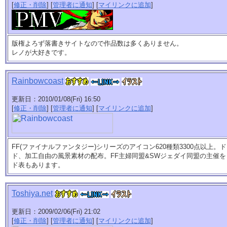
[
修正・削除
] [
管理者に通知
] [
マイリンクに追加
]
版権よろず落書きサイトなので作品数は多くありません。
レノが大好きです。
Rainbowcoast
更新日：2010/01/08(Fri) 16:50
[
修正・削除
] [
管理者に通知
] [
マイリンクに追加
]
FF(ファイナルファンタジー)シリーズのアイコン620種類3300点以上
ド、加工自由の風景素材の配布。FF主婦同盟&SWジェダイ同盟の主催
ド表もあります。
Toshiya.net
更新日：2009/02/06(Fri) 21:02
[
修正・削除
] [
管理者に通知
] [
マイリンクに追加
]