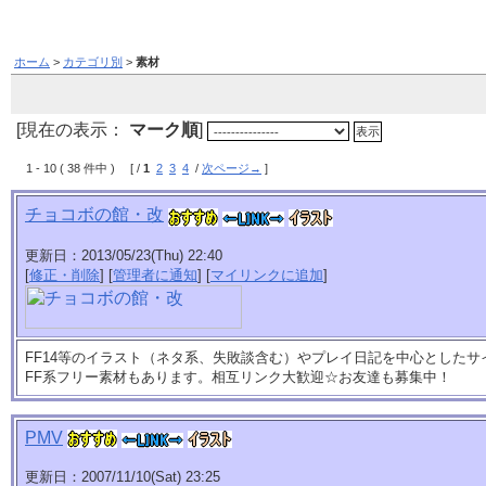
ホーム
>
カテゴリ別
>
素材
[現在の表示：
マーク順
]
1 - 10 ( 38 件中 ) [ /
1
2
3
4
/
次ページ→
]
チョコボの館・改
更新日：2013/05/23(Thu) 22:40
[
修正・削除
] [
管理者に通知
] [
マイリンクに追加
]
FF14等のイラスト（ネタ系、失敗談含む）やプレイ日記を中心とした
FF系フリー素材もあります。相互リンク大歓迎☆お友達も募集中！
PMV
更新日：2007/11/10(Sat) 23:25