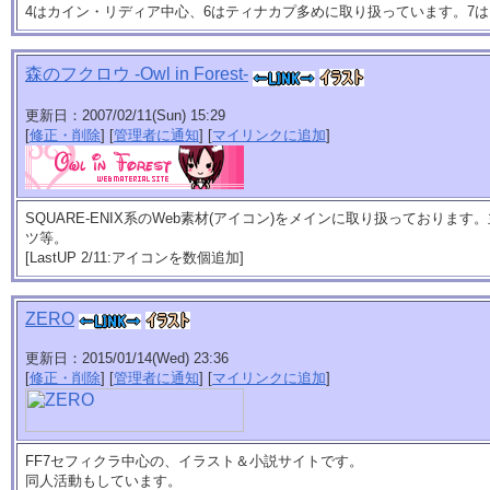
4はカイン・リディア中心、6はティナカプ多めに取り扱っています。7
森のフクロウ -Owl in Forest-
更新日：2007/02/11(Sun) 15:29
[
修正・削除
] [
管理者に通知
] [
マイリンクに追加
]
SQUARE-ENIX系のWeb素材(アイコン)をメインに取り扱っております
ツ等。
[LastUP 2/11:アイコンを数個追加]
ZERO
更新日：2015/01/14(Wed) 23:36
[
修正・削除
] [
管理者に通知
] [
マイリンクに追加
]
FF7セフィクラ中心の、イラスト＆小説サイトです。
同人活動もしています。