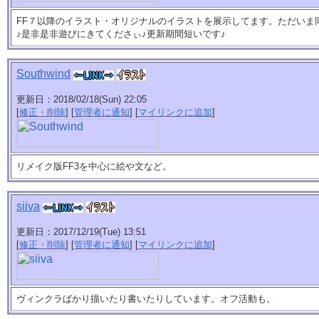
FF７以降のイラスト・オリジナルのイラストを展示してます。ただいま
♪是非是非遊びにきてくださぃ♪更新期間短いです♪
Southwind
更新日：2018/02/18(Sun) 22:05
[
修正・削除
] [
管理者に通知
] [
マイリンクに追加
]
リメイク版FF3を中心に絵や文など。
siiva
更新日：2017/12/19(Tue) 13:51
[
修正・削除
] [
管理者に通知
] [
マイリンクに追加
]
ヴィンクラばかり描いたり書いたりしています。オフ活動も。