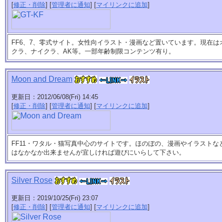
[
修正・削除
] [
管理者に通知
] [
マイリンクに追加
]
FF6、7、零式サイト。女性向イラスト・漫画など置いています。現在は
クラ、ナイクラ、AK等。一部年齢制限コンテンツ有り。
Moon and Dream
更新日：2012/06/08(Fri) 14:45
[
修正・削除
] [
管理者に通知
] [
マイリンクに追加
]
FF11・ワタル・猫写真中心のサイトです。ほのぼの、漫画やイラスト
はなかなか出来ませんが宜しければ遊びにいらして下さい。
Silver Rose
更新日：2019/10/25(Fri) 23:07
[
修正・削除
] [
管理者に通知
] [
マイリンクに追加
]