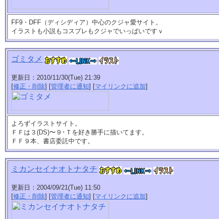
FF9・DFF（ディシディア）中心のクジャ愛サイト。
イラストも小説もコスプレもクジャでいっぱいですｖ
ゴミタメ
更新日：2010/11/30(Tue) 21:39
[
修正・削除
] [
管理者に通知
] [
マイリンクに追加
]
よろずイラストサイト。
ＦＦは３(DS)〜９･Ｔを好き勝手に描いてます。
ＦＦ９本、書店委託中です。
ミカンセイナオトナタチ
更新日：2004/09/21(Tue) 11:50
[
修正・削除
] [
管理者に通知
] [
マイリンクに追加
]