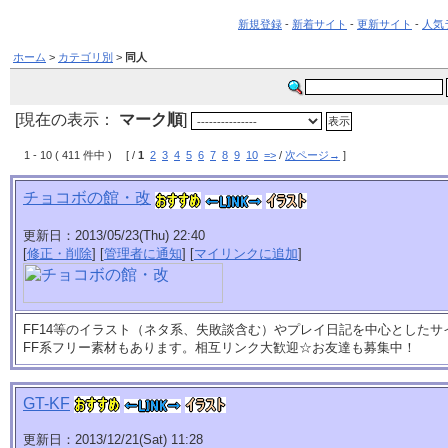
新規登録
-
新着サイト
-
更新サイト
-
人気
ホーム
>
カテゴリ別
>
同人
[現在の表示：
マーク順
]
1 - 10 ( 411 件中 ) [ /
1
2
3
4
5
6
7
8
9
10
=>
/
次ページ→
]
チョコボの館・改
更新日：2013/05/23(Thu) 22:40
[
修正・削除
] [
管理者に通知
] [
マイリンクに追加
]
FF14等のイラスト（ネタ系、失敗談含む）やプレイ日記を中心とした
FF系フリー素材もあります。相互リンク大歓迎☆お友達も募集中！
GT-KF
更新日：2013/12/21(Sat) 11:28