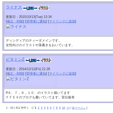
ライナス
更新日：2015/10/13(Tue) 13:34
[
修正・削除
] [
管理者に通知
] [
マイリンクに追加
]
ディシディアのティーダメインです。
女性向けのイラストや落書きをおいています。
ビタミンZ
更新日：2014/12/12(Fri) 21:28
[
修正・削除
] [
管理者に通知
] [
マイリンクに追加
]
ff６、７，９，１０、のイラスト描いてます
ＦＦＥＸのブログも書いていてます。宣伝板有
1 - 10 ( 411 件中 ) [ /
1
2
3
4
5
6
7
8
9
10
=>
/
次ページ→
]