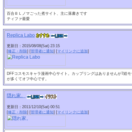
百合ＢＬノマごった煮サイト、主に落書きです
ティファ最愛
Replica Labo
更新日：2015/08/08(Sat) 23:15
[
修正・削除
] [
管理者に通知
] [
マイリンクに追加
]
DFFコスモスキャラ漫画中心サイト。カップリングはありませんが7総
が多くてオフ中心です。
隠れ家。
更新日：2011/12/10(Sat) 00:51
[
修正・削除
] [
管理者に通知
] [
マイリンクに追加
]