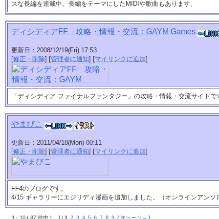
スな長編を連載中。長編をテーマにしたMIDIや歌曲もあります。
ディシディアFF 攻略・情報・交流：GAYM Games
更新日：2008/12/19(Fri) 17:53
[
修正・削除
] [
管理者に通知
] [
マイリンクに追加
]
「ディシディア ファイナルファンタジー」の攻略・情報・交流サイトで
やまびこ
更新日：2011/04/18(Mon) 00:11
[
修正・削除
] [
管理者に通知
] [
マイリンクに追加
]
FF4のブログです。
4/15 ギャラリーにエジリディ漫画を追加しました。（オンラインアン
1 - 10 ( 87 件中 ) [ /
1
2
3
4
5
6
7
8
9
/
次ページ→
]