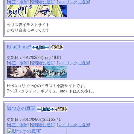
[
修正・削除
] [
管理者に通知
] [
マイリンクに追加
]
セリス愛イラストサイト
かなり自由にやってます
KilaChime*
更新日：2017/02/28(Tue) 19:01
[
修正・削除
] [
管理者に通知
] [
マイリンクに追加
]
FF8スコリノ中心のイラスト小説サイトです。
7〜13（クラティ、ギプリュ、etc）もほんの少し。
嘘つきの真実
更新日：2011/04/02(Sat) 22:41
[
修正・削除
] [
管理者に通知
] [
マイリンクに追加
]