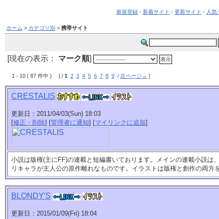
新規登録
-
新着サイト
-
更新サイト
-
人気
ホーム
>
カテゴリ別
>
携帯サイト
[現在の表示：
マーク順
]
1 - 10 ( 87 件中 ) [ /
1
2
3
4
5
6
7
8
9
/
次ページ→
]
CRESTALIS
更新日：2011/04/03(Sun) 18:03
[
修正・削除
] [
管理者に通知
] [
マイリンクに追加
]
小説は版権(主にFF)の連載と短編書いております。メインの連載小説は、
リキャラが主人公の原作離れなものです。イラストは版権と創作の両方
BLONDY′S
更新日：2015/01/09(Fri) 18:04