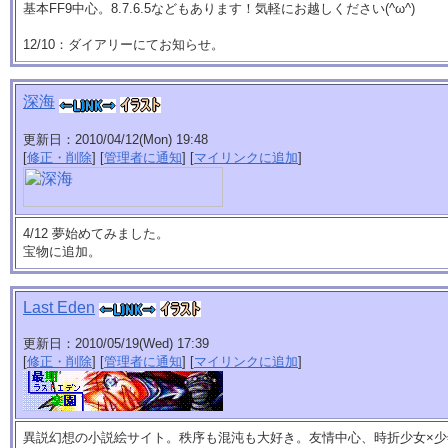
基本FF9中心。8.7.6.5などもあります！気軽にお越しください(^ω^)
12/10：ダイアリーにてお知らせ。
深海
更新日：2010/04/12(Mon) 19:48
[
修正・削除
] [
管理者に通知
] [
マイリンクに追加
]
4/12 夢始めてみました。
宝物に追加。
Last Eden
更新日：2010/05/19(Wed) 17:39
[
修正・削除
] [
管理者に通知
] [
マイリンクに追加
]
異説幻想の小説絵サイト。秩序も混沌も大好き。友情中心、時折少女×少