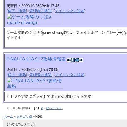
更新日：2009/10/28(Wed) 17:45
[
修正・削除
] [
管理者に通知
] [
マイリンクに追加
]
ゲーム攻略のつばさ (game of wing)では、ファイナルファンタジー(F
イトです。
FINALFANTASY?攻略情報館
更新日：2009/08/06(Thu) 20:05
[
修正・削除
] [
管理者に通知
] [
マイリンクに追加
]
ＦＦ３を実際にプレイしてまとめた攻略サイトです
1 - 10 ( 16 件中 ) [ /
1
2
/
次ページ→
]
ホーム
>
カテゴリ別
>
NDS
【その他のカテゴリ】