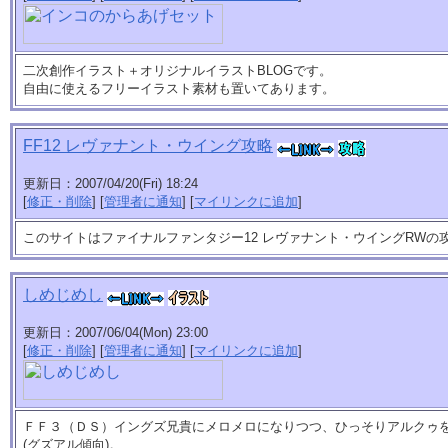
二次創作イラスト＋オリジナルイラストBLOGです。
自由に使えるフリーイラスト素材も置いてあります。
FF12 レヴァナント・ウイング攻略
更新日：2007/04/20(Fri) 18:24
[
修正・削除
] [
管理者に通知
] [
マイリンクに追加
]
このサイトはファイナルファンタジー12 レヴァナント・ウイングRWの
しめじめし
更新日：2007/06/04(Mon) 23:00
[
修正・削除
] [
管理者に通知
] [
マイリンクに追加
]
ＦＦ３（ＤＳ）イングズ兄貴にメロメロになりつつ、ひっそりアルクゥ
(グズアル傾向)。