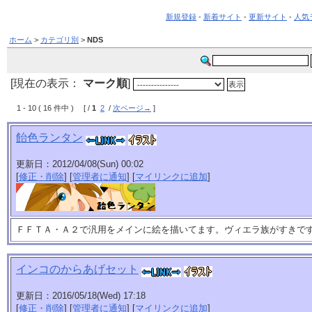
新規登録
-
新着サイト
-
更新サイト
-
人気
ホーム
>
カテゴリ別
>
NDS
[現在の表示：
マーク順
]
1 - 10 ( 16 件中 ) [ /
1
2
/
次ページ→
]
飴色ランタン
更新日：2012/04/08(Sun) 00:02
[
修正・削除
] [
管理者に通知
] [
マイリンクに追加
]
ＦＦＴＡ・Ａ２で汎用をメインに絵を描いてます。ヴィエラ族がすきで
インコのからあげセット
更新日：2016/05/18(Wed) 17:18
[
修正・削除
] [
管理者に通知
] [
マイリンクに追加
]