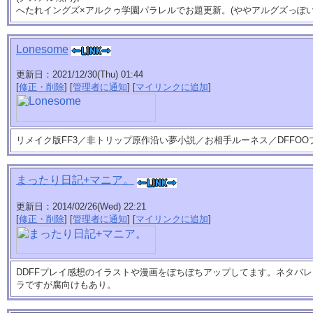
へたれイングズ×アルクゥ学園パラレルでお題更新。(ややアルグズっぽい
Lonesome
更新日：2021/12/30(Thu) 01:44
[
修正・削除
] [
管理者に通知
] [
マイリンクに追加
]
リメイク版FF3／非トリップ原作沿い夢小説／お相手ルーネス／DFFO
まったり日記+マニア。
更新日：2014/02/26(Wed) 22:21
[
修正・削除
] [
管理者に通知
] [
マイリンクに追加
]
DDFFプレイ感想のイラストや漫画をぼちぼちアップしてます。ネタバ
ラですが腐向けもあり。