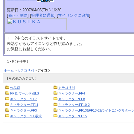
更新日：2007/04/05(Thu) 16:30
[
修正・削除
] [
管理者に通知
] [
マイリンクに追加
]
ＦＦ?中心のイラストサイトです。
未熟ながらもアイコンなど作り始めました。
お気軽にお越しください。
1 - 9 ( 9 件中 )
ホーム
>
カテゴリ別
>
アイコン
【その他のカテゴリ】
作品別
カテゴリ別
FF11:ワールド別LS
キャラクター:FF4
キャラクター:FF7
キャラクター:FF8
キャラクター:FF11
キャラクター:FF10-2
キャラクター:FF3
キャラクター:FF13&FF13-2&ライトニングリターン
キャラクター:FF零式
キャラクター:FF15