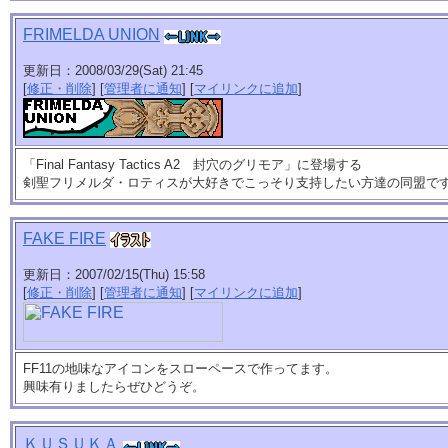
FRIMELDA UNION
更新日：2008/03/29(Sat) 21:45
[
修正・削除
] [
管理者に通知
] [
マイリンクに追加
]
「Final Fantasy Tactics A2 封穴のグリモア」に登場する
剣聖フリメルダ・ロティスが大好きでこっそり支持したい方達の同盟で
FAKE FIRE
更新日：2007/02/15(Thu) 15:58
[
修正・削除
] [
管理者に通知
] [
マイリンクに追加
]
FF11の地味なアイコンをスローペースで作ってます。
興味有りましたらぜひどうぞ。
ＫＵＳＵＫＡ