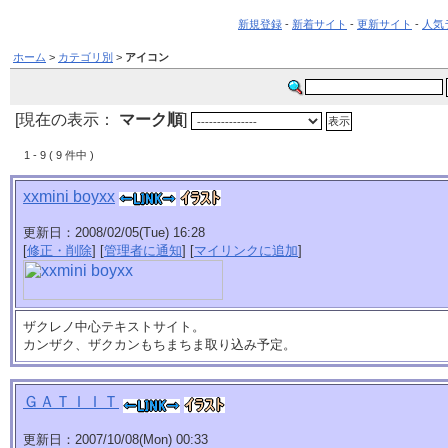
新規登録
-
新着サイト
-
更新サイト
-
人気
ホーム
>
カテゴリ別
>
アイコン
[現在の表示：
マーク順
]
1 - 9 ( 9 件中 )
xxmini boyxx
更新日：2008/02/05(Tue) 16:28
[
修正・削除
] [
管理者に通知
] [
マイリンクに追加
]
ザクレノ中心テキストサイト。
カンザク、ザクカンもちまちま取り込み予定。
ＧＡＴＩＩＴ
更新日：2007/10/08(Mon) 00:33