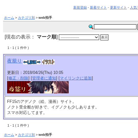
新規登録
-
新着サイト
-
更新サイト
-
人気
ホーム
>
カテゴリ別
>
web拍手
[現在の表示：
マーク順
]
1 - 1 ( 1 件中 )
夜籠り
更新日：2018/04/26(Thu) 10:05
[
修正・削除
] [
管理者に通知
] [
マイリンクに追加
]
FF15のアデノク（絵、漫画）サイト。
ノクト受全般が好きで、イグノクも少しあります。
スマホ対応してます。
1 - 1 ( 1 件中 )
ホーム
>
カテゴリ別
>
web拍手