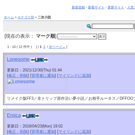
新規登録
-
新着サイト
-
更新サイト
-
人気
ホーム
>
カテゴリ別
>
二次小説
[現在の表示：
マーク順
]
1 - 10 ( 12 件中 ) [ /
1
2
/
次ページ→
]
Lonesome
更新日：2021/12/30(Thu) 01:44
[
修正・削除
] [
管理者に通知
] [
マイリンクに追加
]
リメイク版FF3／非トリップ原作沿い夢小説／お相手ルーネス／DFFO
Eroica
更新日：2018/04/23(Mon) 19:02
[
修正・削除
] [
管理者に通知
] [
マイリンクに追加
]