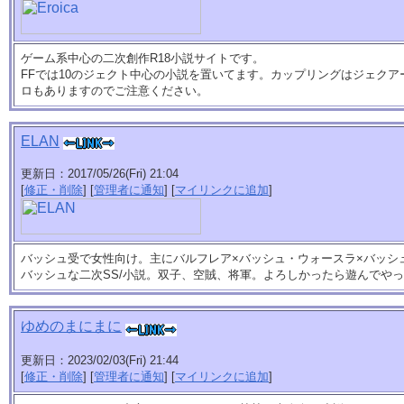
ゲーム系中心の二次創作R18小説サイトです。
FFでは10のジェクト中心の小説を置いてます。カップリングはジェクア
ロもありますのでご注意ください。
ELAN
更新日：2017/05/26(Fri) 21:04
[
修正・削除
] [
管理者に通知
] [
マイリンクに追加
]
バッシュ受で女性向け。主にバルフレア×バッシュ・ウォースラ×バッシ
バッシュな二次SS/小説。双子、空賊、将軍。よろしかったら遊んでや
ゆめのまにまに
更新日：2023/02/03(Fri) 21:44
[
修正・削除
] [
管理者に通知
] [
マイリンクに追加
]