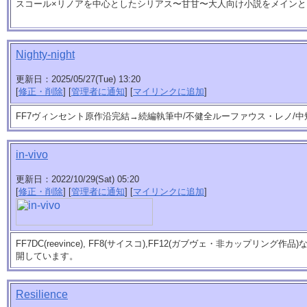
スコール×リノアを中心としたシリアス〜甘甘〜大人向け小説をメインと
Nighty-night
更新日：2025/05/27(Tue) 13:20
[
修正・削除
] [
管理者に通知
] [
マイリンクに追加
]
FF7ヴィンセント原作沿完結→続編執筆中/不健全ルーファウス・レノ/
in-vivo
更新日：2022/10/29(Sat) 05:20
[
修正・削除
] [
管理者に通知
] [
マイリンクに追加
]
FF7DC(reevince), FF8(サイスコ),FF12(ガブヴェ・非カップリン
開しています。
Resilience