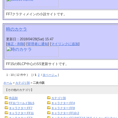
FF7クラティメインの小説サイトです。
時のカケラ
更新日：2018/04/28(Sat) 15:47
[
修正・削除
] [
管理者に通知
] [
マイリンクに追加
]
FF15のBLCP中心のSS更新サイトです。
1 - 10 ( 12 件中 ) [ /
1
2
/
次ページ→
]
ホーム
>
カテゴリ別
>
二次小説
【その他のカテゴリ】
作品別
カテゴリ別
FF11:ワールド別LS
キャラクター:FF4
キャラクター:FF7
キャラクター:FF8
キャラクター:FF11
キャラクター:FF10-2