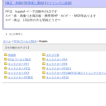
[
修正・削除
] [
管理者に通知
] [
マイリンクに追加
]
FF11 kujataｻｰﾊﾞｰで活動中のLSです
ﾒﾝﾊﾞｰ表・画像つき掲示板・携帯用HP・ｶﾚﾝﾀﾞｰ・MIDI等あります
ﾒﾝﾊﾞｰ表は、LS以外の方も登録どうぞ〜
1 - 2 ( 2 件中 )
ホーム
>
FF11:ワールド別LS
>
Kujata
【その他のカテゴリ】
作品別
カテゴリ別
FF11:ワールド別LS
キャラクター:FF4
キャラクター:FF7
キャラクター:FF8
キャラクター:FF11
キャラクター:FF10-2
キャラクター:FF3
キャラクター:FF13&FF13-2&ライトニングリターン
キャラクター:FF零式
キャラクター:FF15