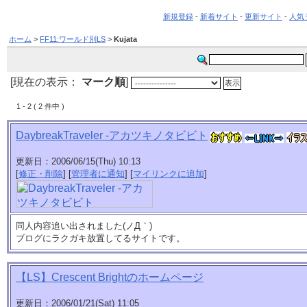
新規登録
-
新着サイト
-
更新サイト
-
人気
ホーム
>
FF11:ワールド別LS
>
Kujata
[現在の表示：
マーク順
]
1 - 2 ( 2 件中 )
DaybreakTraveler -アカツキノタビビト
更新日：2006/06/15(Thu) 10:13
[
修正・削除
] [
管理者に通知
] [
マイリンクに追加
]
同人内容追い出されました(ノД｀)
ブログにラクガキ放置してるサイトです。
【LS】Crescent Brightのホームページ
更新日：2006/01/21(Sat) 11:05