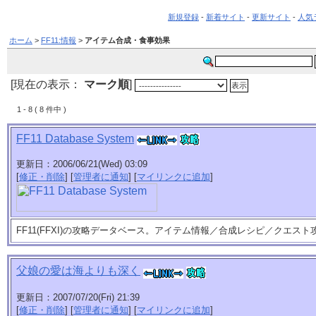
新規登録
-
新着サイト
-
更新サイト
-
人気
ホーム
>
FF11:情報
>
アイテム合成・食事効果
[現在の表示：
マーク順
]
1 - 8 ( 8 件中 )
FF11 Database System
更新日：2006/06/21(Wed) 03:09
[
修正・削除
] [
管理者に通知
] [
マイリンクに追加
]
FF11(FFXI)の攻略データベース。アイテム情報／合成レシピ／クエス
父娘の愛は海よりも深く
更新日：2007/07/20(Fri) 21:39
[
修正・削除
] [
管理者に通知
] [
マイリンクに追加
]