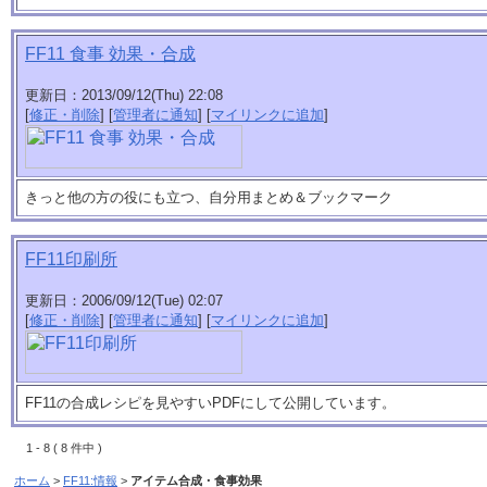
FF11 食事 効果・合成
更新日：2013/09/12(Thu) 22:08
[
修正・削除
] [
管理者に通知
] [
マイリンクに追加
]
きっと他の方の役にも立つ、自分用まとめ＆ブックマーク
FF11印刷所
更新日：2006/09/12(Tue) 02:07
[
修正・削除
] [
管理者に通知
] [
マイリンクに追加
]
FF11の合成レシピを見やすいPDFにして公開しています。
1 - 8 ( 8 件中 )
ホーム
>
FF11:情報
>
アイテム合成・食事効果