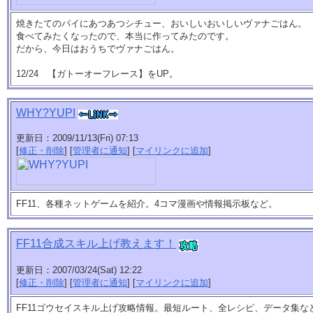
焼きたてのパイにあつあつシチュー、おいしいおいしいヴァナごはん。
食べてみたくなったので、本当に作ってみたのです。
だから、今日はおうちでヴァナごはん。
12/24 【ガトーオーフレース】をUP。
WHY?YUPI
更新日：2009/11/13(Fri) 07:13
[
修正・削除
] [
管理者に通知
] [
マイリンクに追加
]
FF11、各種ネットゲームを紹介。4コマ漫画や情報掲示板など。
FF11合成スキル上げ教えます！
更新日：2007/03/24(Sat) 12:22
[
修正・削除
] [
管理者に通知
] [
マイリンクに追加
]
FF11ゴウセイスキル上げ攻略情報。最短ルート、全レシピ、データ集な