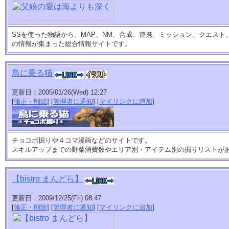
SSを使った物語から、MAP、NM、合成、連携、ミッション、クエスト
の情報が集まった総合情報サイトです。
鳥に乗る猫
更新日：2005/01/26(Wed) 12:27
[
修正・削除
] [
管理者に通知
] [
マイリンクに追加
]
チョコボ掘りや４コマ漫画などのサイトです。
スキルアップまでの野菜消費数やエリア別・アイテム別の掘りリストが
【bistro まんどら】
更新日：2009/12/25(Fri) 08:47
[
修正・削除
] [
管理者に通知
] [
マイリンクに追加
]