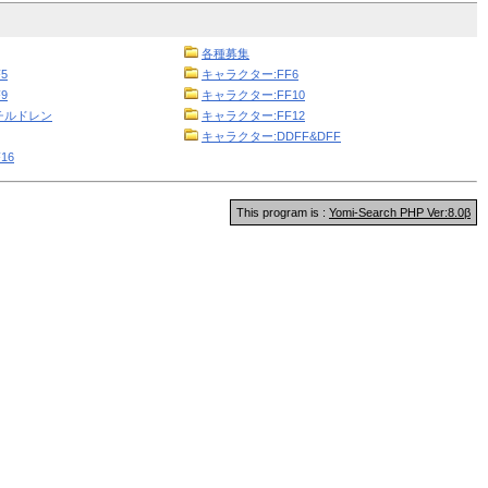
各種募集
5
キャラクター:FF6
9
キャラクター:FF10
チルドレン
キャラクター:FF12
キャラクター:DDFF&DFF
16
This program is :
Yomi-Search PHP Ver:8.0β