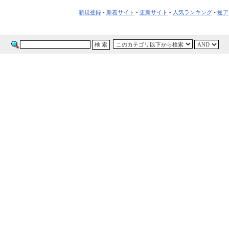
新規登録
-
新着サイト
-
更新サイト
-
人気ランキング
-
逆ア