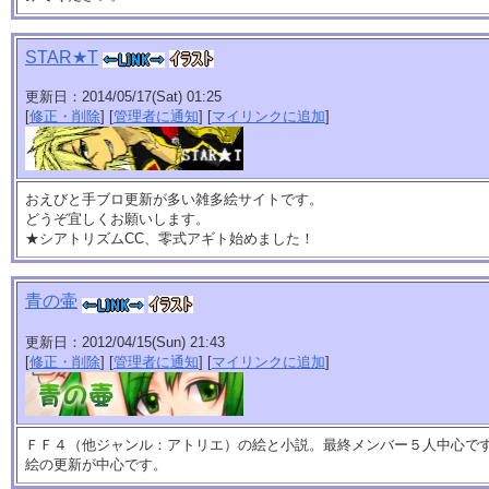
STAR★T
更新日：2014/05/17(Sat) 01:25
[
修正・削除
] [
管理者に通知
] [
マイリンクに追加
]
おえびと手ブロ更新が多い雑多絵サイトです。
どうぞ宜しくお願いします。
★シアトリズムCC、零式アギト始めました！
青の壷
更新日：2012/04/15(Sun) 21:43
[
修正・削除
] [
管理者に通知
] [
マイリンクに追加
]
ＦＦ４（他ジャンル：アトリエ）の絵と小説。最終メンバー５人中心で
絵の更新が中心です。