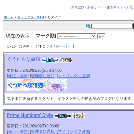
新規登録
-
新着サイト
-
更新サイト
-
人気
ホーム
>
キャラクター:FF4
>
リディア
[現在の表示：
マーク順
]
1 - 10 ( 33 件中 ) [ /
1
2
3
4
/
次ページ→
]
ぐうたらな旅猫
更新日：2018/03/25(Sun) 17:05
[
修正・削除
] [
管理者に通知
] [
マイリンクに追加
]
気ままに更新するラクガキ、イラスト中心の描き溜めブログになります
Prime Numbers’ Style
更新日：2011/09/09(Fri) 06:08
[
修正・削除
] [
管理者に通知
] [
マイリンクに追加
]