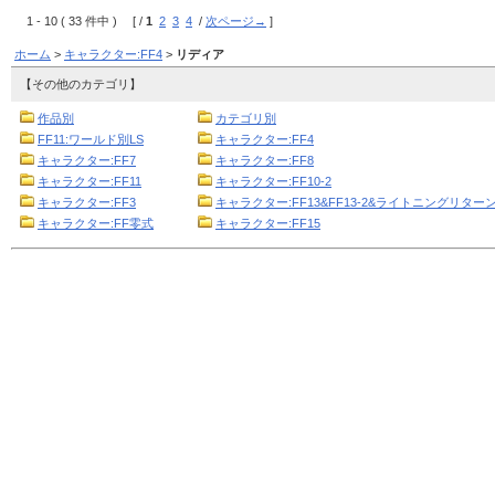
1 - 10 ( 33 件中 ) [ /
1
2
3
4
/
次ページ→
]
ホーム
>
キャラクター:FF4
>
リディア
【その他のカテゴリ】
作品別
カテゴリ別
FF11:ワールド別LS
キャラクター:FF4
キャラクター:FF7
キャラクター:FF8
キャラクター:FF11
キャラクター:FF10-2
キャラクター:FF3
キャラクター:FF13&FF13-2&ライトニングリターン
キャラクター:FF零式
キャラクター:FF15