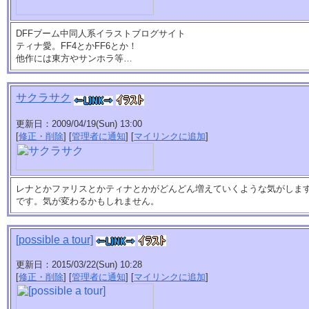
DFFブーム中同人系イラストブログサイト
ティナ愛。FF4とかFF6とか！
他作には東方やサンホラ等…
サクラサク
更新日：2009/04/19(Sun) 13:00
[
修正・削除
] [
管理者に通知
] [
マイリンクに追加
]
レナとかファリスとかティナとかがどんどん増えていくような気がしま
です。気が変わるかもしれません。
[possible a tour]
更新日：2015/03/22(Sun) 10:28
[
修正・削除
] [
管理者に通知
] [
マイリンクに追加
]