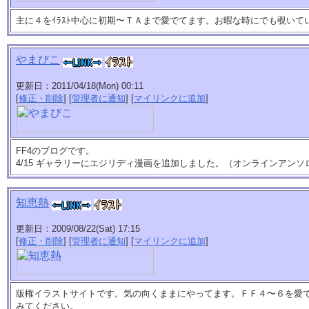
主に４をｲﾗｽﾄ中心に初期〜ＴＡまで愛でてます。お暇な時にでも覗い
やまびこ
更新日：2011/04/18(Mon) 00:11
[
修正・削除
] [
管理者に通知
] [
マイリンクに追加
]
FF4のブログです。
4/15 ギャラリーにエジリディ漫画を追加しました。（オンラインアン
知恵熱
更新日：2009/08/22(Sat) 17:15
[
修正・削除
] [
管理者に通知
] [
マイリンクに追加
]
版権イラストサイトです。気の向くままにやってます。ＦＦ４〜６を愛
みてください。