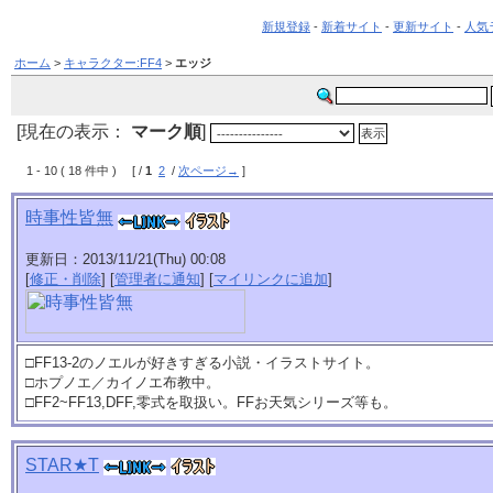
新規登録
-
新着サイト
-
更新サイト
-
人気
ホーム
>
キャラクター:FF4
>
エッジ
[現在の表示：
マーク順
]
1 - 10 ( 18 件中 ) [ /
1
2
/
次ページ→
]
時事性皆無
更新日：2013/11/21(Thu) 00:08
[
修正・削除
] [
管理者に通知
] [
マイリンクに追加
]
□FF13-2のノエルが好きすぎる小説・イラストサイト。
□ホプノエ／カイノエ布教中。
□FF2~FF13,DFF,零式を取扱い。FFお天気シリーズ等も。
STAR★T