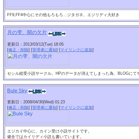
FF9,FF4中心にその他もろもろ…ジタガネ、エジリディ大好き
月の雫、闇の欠片
更新日：2013/03/12(Tue) 18:05
[
修正・削除
] [
管理者に通知
] [
マイリンクに追加
]
セシル総受小説サークル。HPのデータが消えてしまった為、BLOGに
Bule Sky
更新日：2008/04/30(Wed) 01:23
[
修正・削除
] [
管理者に通知
] [
マイリンクに追加
]
エジカイ中心に、カイン受け小説サイトです。
健全ではカイリディ小説も書いています。