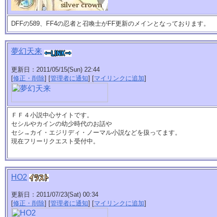
DFFの589、FF4の忍者と召喚士がFF更新のメインとなっております。
夢幻天来
更新日：2011/05/15(Sun) 22:44
[
修正・削除
] [
管理者に通知
] [
マイリンクに追加
]
ＦＦ４小説中心サイトです。
セシルやカインの幼少時代のお話や
セシ→カイ・エジリディ・ノーマル小説などを扱ってます。
現在フリーリクエスト受付中。
HO2
更新日：2011/07/23(Sat) 00:34
[
修正・削除
] [
管理者に通知
] [
マイリンクに追加
]