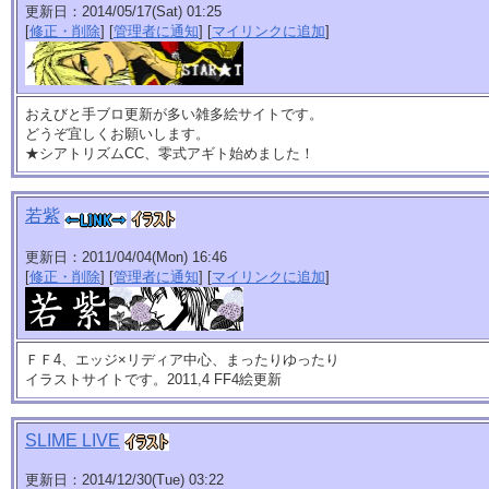
更新日：2014/05/17(Sat) 01:25
[
修正・削除
] [
管理者に通知
] [
マイリンクに追加
]
おえびと手ブロ更新が多い雑多絵サイトです。
どうぞ宜しくお願いします。
★シアトリズムCC、零式アギト始めました！
若紫
更新日：2011/04/04(Mon) 16:46
[
修正・削除
] [
管理者に通知
] [
マイリンクに追加
]
ＦＦ4、エッジ×リディア中心、まったりゆったり
イラストサイトです。2011,4 FF4絵更新
SLIME LIVE
更新日：2014/12/30(Tue) 03:22