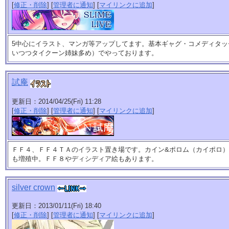
[
修正・削除
] [
管理者に通知
] [
マイリンクに追加
]
5中心にイラスト、マンガ等アップしてます。基本ギャグ・コメディタッ
いつつタイクーン姉妹多め）でやっております。
試庵
更新日：2014/04/25(Fri) 11:28
[
修正・削除
] [
管理者に通知
] [
マイリンクに追加
]
ＦＦ４、ＦＦ４ＴＡのイラスト置き場です。カイン&ポロム（カイポロ
も増殖中。ＦＦ８やディシディア絵もあります。
silver crown
更新日：2013/01/11(Fri) 18:40
[
修正・削除
] [
管理者に通知
] [
マイリンクに追加
]