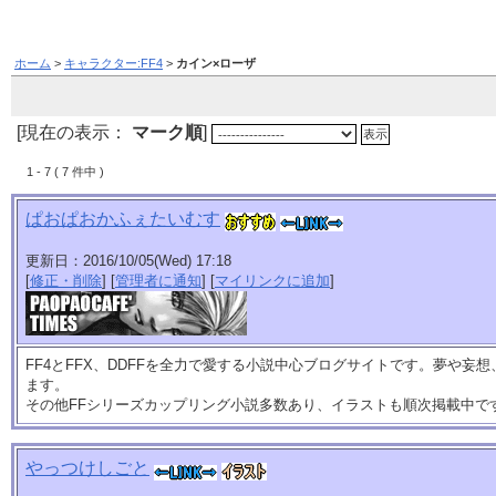
ホーム
>
キャラクター:FF4
>
カイン×ローザ
[現在の表示：
マーク順
]
1 - 7 ( 7 件中 )
ぱおぱおかふぇたいむす
更新日：2016/10/05(Wed) 17:18
[
修正・削除
] [
管理者に通知
] [
マイリンクに追加
]
FF4とFFX、DDFFを全力で愛する小説中心ブログサイトです。夢や妄
ます。
その他FFシリーズカップリング小説多数あり、イラストも順次掲載中で
やっつけしごと