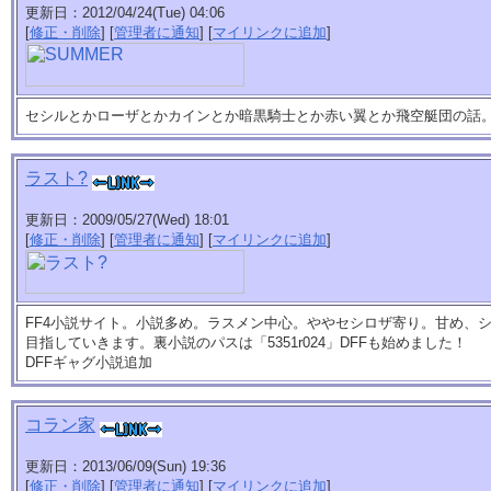
更新日：2012/04/24(Tue) 04:06
[
修正・削除
] [
管理者に通知
] [
マイリンクに追加
]
セシルとかローザとかカインとか暗黒騎士とか赤い翼とか飛空艇団の話
ラスト?
更新日：2009/05/27(Wed) 18:01
[
修正・削除
] [
管理者に通知
] [
マイリンクに追加
]
FF4小説サイト。小説多め。ラスメン中心。ややセシロザ寄り。甘め、
目指していきます。裏小説のパスは「5351r024」DFFも始めました！
DFFギャグ小説追加
コラン家
更新日：2013/06/09(Sun) 19:36
[
修正・削除
] [
管理者に通知
] [
マイリンクに追加
]