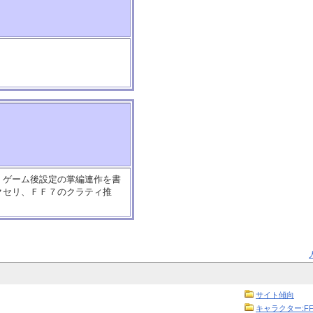
、ゲーム後設定の掌編連作を書
クセリ、ＦＦ７のクラティ推
サイト傾向
キャラクター:FF