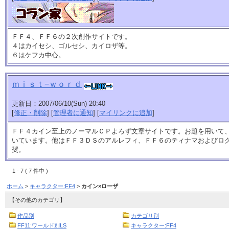
ＦＦ４、ＦＦ６の２次創作サイトです。
４はカイセシ、ゴルセシ、カイロザ等。
６はケフカ中心。
ｍｉｓｔ−ｗｏｒｄ
更新日：2007/06/10(Sun) 20:40
[
修正・削除
] [
管理者に通知
] [
マイリンクに追加
]
ＦＦ４カイン至上のノーマルＣＰよろず文章サイトです。お題を用いて
いています。他はＦＦ３ＤＳのアルレフィ、ＦＦ６のティナマおよびロ
奨。
1 - 7 ( 7 件中 )
ホーム
>
キャラクター:FF4
>
カイン×ローザ
【その他のカテゴリ】
作品別
カテゴリ別
FF11:ワールド別LS
キャラクター:FF4