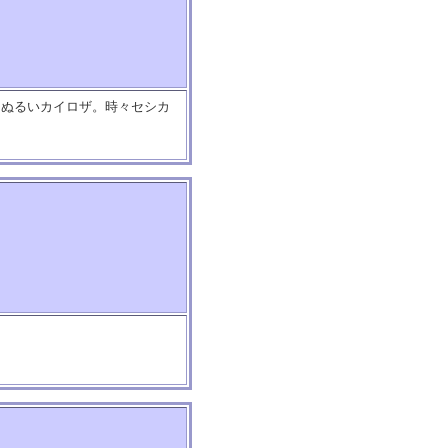
。ぬるいカイロザ。時々セシカ