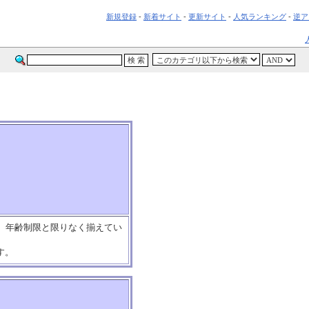
新規登録
-
新着サイト
-
更新サイト
-
人気ランキング
-
逆ア
想、年齢制限と限りなく揃えてい
す。