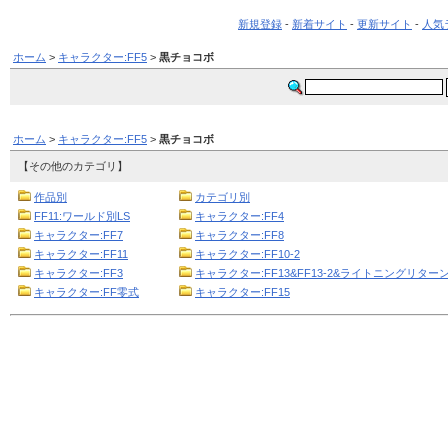
新規登録
-
新着サイト
-
更新サイト
-
人気
ホーム
>
キャラクター:FF5
>
黒チョコボ
ホーム
>
キャラクター:FF5
>
黒チョコボ
【その他のカテゴリ】
作品別
カテゴリ別
FF11:ワールド別LS
キャラクター:FF4
キャラクター:FF7
キャラクター:FF8
キャラクター:FF11
キャラクター:FF10-2
キャラクター:FF3
キャラクター:FF13&FF13-2&ライトニングリターン
キャラクター:FF零式
キャラクター:FF15