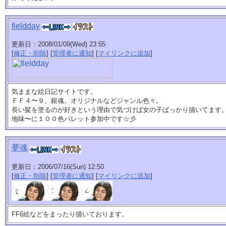
fieldday
更新日：2008/01/09(Wed) 23:55
[
修正・削除
] [
管理者に通知
] [
マイリンクに追加
]
気ままな絵日記サイトです。
ＦＦ４〜９、銀魂、オリジナルなどジャンル色々。
長い髪を塗るのが好きという理由で気づけば女の子ばっかり描いてます
地味〜に１００色パレット参加中です☆彡
夢魂
更新日：2006/07/16(Sun) 12:50
[
修正・削除
] [
管理者に通知
] [
マイリンクに追加
]
FF6絵などをまったり描いております。