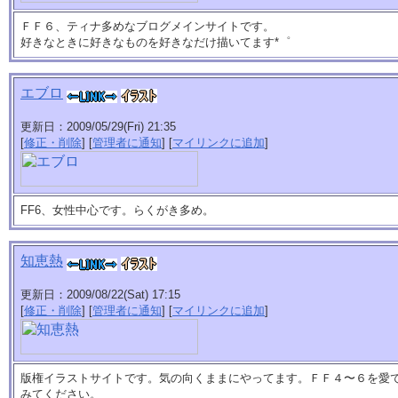
ＦＦ６、ティナ多めなブログメインサイトです。
好きなときに好きなものを好きなだけ描いてます*゜
エブロ
更新日：2009/05/29(Fri) 21:35
[
修正・削除
] [
管理者に通知
] [
マイリンクに追加
]
FF6、女性中心です。らくがき多め。
知恵熱
更新日：2009/08/22(Sat) 17:15
[
修正・削除
] [
管理者に通知
] [
マイリンクに追加
]
版権イラストサイトです。気の向くままにやってます。ＦＦ４〜６を愛
みてください。