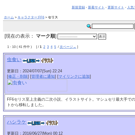
新規登録
-
新着サイト
-
更新サイト
-
人気
ホーム
>
キャラクター:FF6
>
セリス
[現在の表示：
マーク順
]
1 - 10 ( 41 件中 ) [ /
1
2
3
4
5
/
次ページ→
]
虫食い
更新日：2024/07/07(Sun) 22:24
[
修正・削除
] [
管理者に通知
] [
マイリンクに追加
]
FF6セリス至上主義の二次小説、イラストサイト。マシュセリ最大手で
トから移転しました。
ハシラケ
更新日：2016/06/27(Mon) 00:12