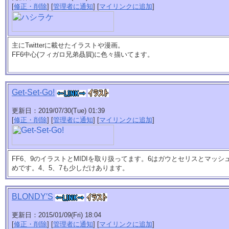
[
修正・削除
] [
管理者に通知
] [
マイリンクに追加
]
主にTwitterに載せたイラストや漫画。
FF6中心(フィガロ兄弟贔屓)に色々描いてます。
Get-Set-Go!
更新日：2019/07/30(Tue) 01:39
[
修正・削除
] [
管理者に通知
] [
マイリンクに追加
]
FF6、9のイラストとMIDIを取り扱ってます。6はガウとセリスとマッ
めです。4、5、7も少しだけあります。
BLONDY′S
更新日：2015/01/09(Fri) 18:04
[
修正・削除
] [
管理者に通知
] [
マイリンクに追加
]