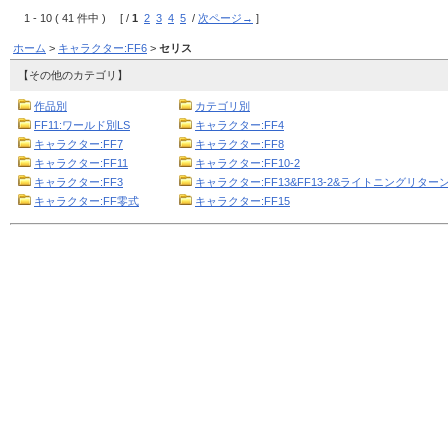
1 - 10 ( 41 件中 ) [ /
1
2
3
4
5
/
次ページ→
]
ホーム
>
キャラクター:FF6
>
セリス
【その他のカテゴリ】
作品別
カテゴリ別
FF11:ワールド別LS
キャラクター:FF4
キャラクター:FF7
キャラクター:FF8
キャラクター:FF11
キャラクター:FF10-2
キャラクター:FF3
キャラクター:FF13&FF13-2&ライトニングリターン
キャラクター:FF零式
キャラクター:FF15