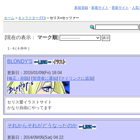
新規登録
-
新着サイト
-
更新サイト
-
人気
ホーム
>
キャラクター:FF6
>
セリス×セッツァー
[現在の表示：
マーク順
]
1 - 4 ( 4 件中 )
BLONDY′S
更新日：2015/01/09(Fri) 18:04
[
修正・削除
] [
管理者に通知
] [
マイリンクに追加
]
セリス愛イラストサイト
かなり自由にやってます
それからそれがどうなったのか
更新日：2014/09/06(Sat) 04:22