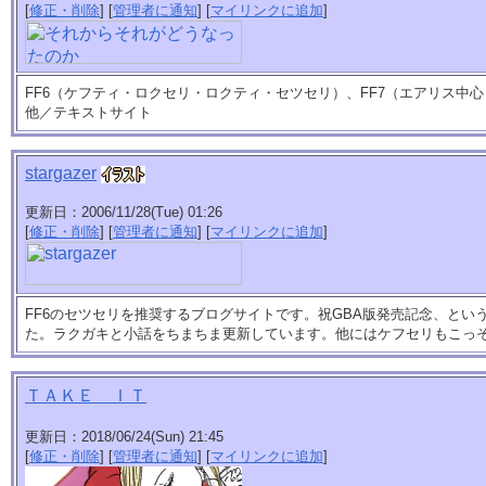
[
修正・削除
] [
管理者に通知
] [
マイリンクに追加
]
FF6（ケフティ・ロクセリ・ロクティ・セツセリ）、FF7（エアリス中心
他／テキストサイト
stargazer
更新日：2006/11/28(Tue) 01:26
[
修正・削除
] [
管理者に通知
] [
マイリンクに追加
]
FF6のセツセリを推奨するブログサイトです。祝GBA版発売記念、とい
た。ラクガキと小話をちまちま更新しています。他にはケフセリもこっ
ＴＡＫＥ ＩＴ
更新日：2018/06/24(Sun) 21:45
[
修正・削除
] [
管理者に通知
] [
マイリンクに追加
]