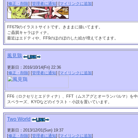
[
修正・削除
] [
管理者に通知
] [
マイリンクに追加
]
FF679のイラストサイトです。きままに描いてます。
ご贔屓キャラはティナ。
最近はエドティや、FF9のほのぼのした絵が増えてきてます。
風見鶏
更新日：2016/10/14(Fri) 22:36
[
修正・削除
] [
管理者に通知
] [
マイリンクに追加
]
FF6（ロクセリとエドティナ）、FFT（ムスアグとオーランバルマ）を
スペラーズ、KYOなどのイラスト・小説を置いています。
Two World
更新日：2013/12/01(Sun) 19:37
[
修正・削除
] [
管理者に通知
] [
マイリンクに追加
]