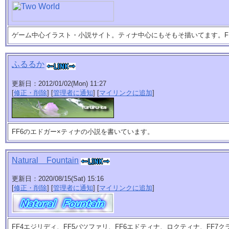
ゲーム中心イラスト・小説サイト。ティナ中心にもそもそ描いてます。FF6
ふるるか
更新日：2012/01/02(Mon) 11:27
[
修正・削除
] [
管理者に通知
] [
マイリンクに追加
]
FF6のエドガー×ティナの小説を書いています。
Natural Fountain
更新日：2020/08/15(Sat) 15:16
[
修正・削除
] [
管理者に通知
] [
マイリンクに追加
]
FF4エジリディ、FF5バツファリ、FF6エドティナ、ロクティナ、FF7