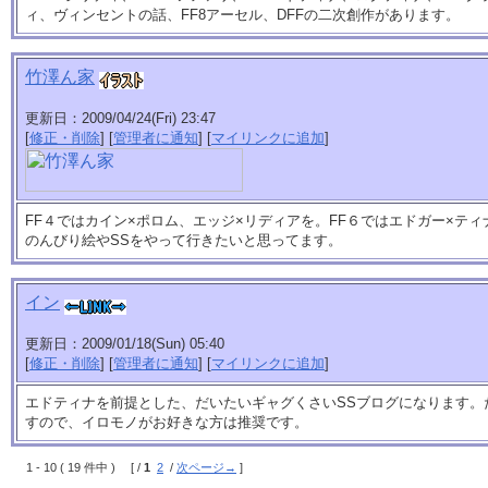
ィ、ヴィンセントの話、FF8アーセル、DFFの二次創作があります。
竹澤ん家
更新日：2009/04/24(Fri) 23:47
[
修正・削除
] [
管理者に通知
] [
マイリンクに追加
]
FF４ではカイン×ポロム、エッジ×リディアを。FF６ではエドガー×テ
のんびり絵やSSをやって行きたいと思ってます。
イン
更新日：2009/01/18(Sun) 05:40
[
修正・削除
] [
管理者に通知
] [
マイリンクに追加
]
エドティナを前提とした、だいたいギャグくさいSSブログになります。
すので、イロモノがお好きな方は推奨です。
1 - 10 ( 19 件中 ) [ /
1
2
/
次ページ→
]