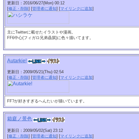
更新日：2016/06/27(Mon) 00:12
[
修正・削除
] [
管理者に通知
] [
マイリンクに追加
]
主にTwitterに載せたイラストや漫画。
FF6中心(フィガロ兄弟贔屓)に色々描いてます。
Autarkie!
更新日：2009/05/21(Thu) 02:54
[
修正・削除
] [
管理者に通知
] [
マイリンクに追加
]
FF?が好きすぎるへんたいが描いています。
箱庭ノ景色
更新日：2009/05/02(Sat) 23:12
[
修正・削除
] [
管理者に通知
] [
マイリンクに追加
]