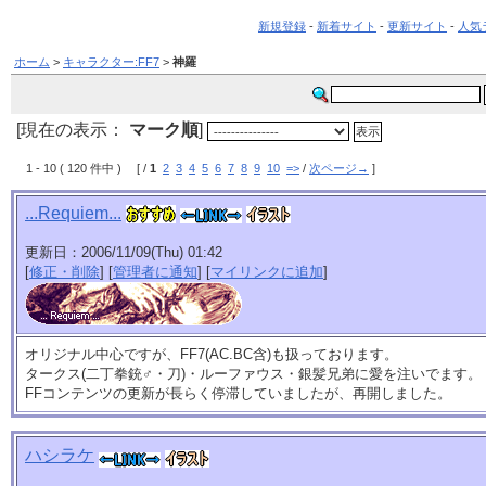
新規登録
-
新着サイト
-
更新サイト
-
人気
ホーム
>
キャラクター:FF7
>
神羅
[現在の表示：
マーク順
]
1 - 10 ( 120 件中 ) [ /
1
2
3
4
5
6
7
8
9
10
=>
/
次ページ→
]
...Requiem...
更新日：2006/11/09(Thu) 01:42
[
修正・削除
] [
管理者に通知
] [
マイリンクに追加
]
オリジナル中心ですが、FF7(AC.BC含)も扱っております。
タークス(二丁拳銃♂・刀)・ルーファウス・銀髪兄弟に愛を注いでます。
FFコンテンツの更新が長らく停滞していましたが、再開しました。
ハシラケ