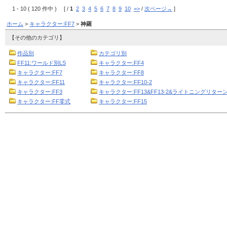
1 - 10 ( 120 件中 ) [ /
1
2
3
4
5
6
7
8
9
10
=>
/
次ページ→
]
ホーム
>
キャラクター:FF7
>
神羅
【その他のカテゴリ】
作品別
カテゴリ別
FF11:ワールド別LS
キャラクター:FF4
キャラクター:FF7
キャラクター:FF8
キャラクター:FF11
キャラクター:FF10-2
キャラクター:FF3
キャラクター:FF13&FF13-2&ライトニングリターン
キャラクター:FF零式
キャラクター:FF15