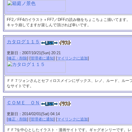
FF2／FF4のイラスト＋FF7／DFFの読み物をちょこちょこ描いてます。
キャラ崩してますが楽しんで頂ければ幸いです。
カタログ１１５
更新日：2007/10/21(Sun) 20:21
[
修正・削除
] [
管理者に通知
] [
マイリンクに追加
]
ＦＦ７ツォンさんとセフィロスメインにザックス、レノ、ルード、ルー
なサイトです。
ＣＯＭＥ ＯＮ
更新日：2014/02/01(Sat) 04:14
[
修正・削除
] [
管理者に通知
] [
マイリンクに追加
]
ＦＦ?を中心としたイラスト・漫画サイトです。ギャグオンリーです。