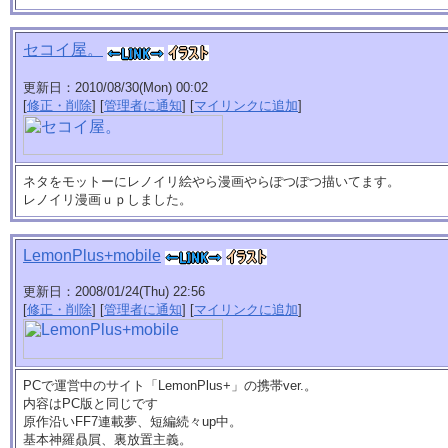
セコイ屋。
更新日：2010/08/30(Mon) 00:02
[
修正・削除
] [
管理者に通知
] [
マイリンクに追加
]
ネタをモットーにレノイリ絵やら漫画やらぽつぽつ描いてます。
レノイリ漫画ｕｐしました。
LemonPlus+mobile
更新日：2008/01/24(Thu) 22:56
[
修正・削除
] [
管理者に通知
] [
マイリンクに追加
]
PCで運営中のサイト「LemonPlus+」の携帯ver.。
内容はPC版と同じです
原作沿いFF7連載夢、短編続々up中。
基本神羅贔屓、裏放置主義。