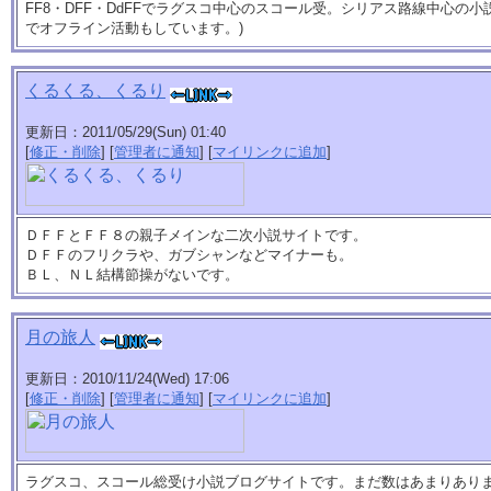
FF8・DFF・DdFFでラグスコ中心のスコール受。シリアス路線中心の小説ブロ
でオフライン活動もしています。)
くるくる、くるり
更新日：2011/05/29(Sun) 01:40
[
修正・削除
] [
管理者に通知
] [
マイリンクに追加
]
ＤＦＦとＦＦ８の親子メインな二次小説サイトです。
ＤＦＦのフリクラや、ガブシャンなどマイナーも。
ＢＬ、ＮＬ結構節操がないです。
月の旅人
更新日：2010/11/24(Wed) 17:06
[
修正・削除
] [
管理者に通知
] [
マイリンクに追加
]
ラグスコ、スコール総受け小説ブログサイトです。まだ数はあまりあり