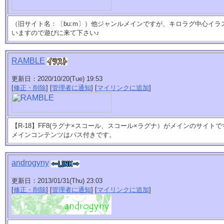
（旧サイト名：〔bu:m〕）他ジャンルメインですが、キロラグ中心イ
いますので遊びに来て下さい♪
RAMBLE
更新日：2020/10/20(Tue) 19:53
[
修正・削除
] [
管理者に通知
] [
マイリンクに追加
]
【R-18】FF8(ラグナ×スコール、スコール×ラグナ）がメインのサイトで
メインコンテンツはパス付きです。
androgyny
更新日：2013/01/31(Thu) 23:03
[
修正・削除
] [
管理者に通知
] [
マイリンクに追加
]