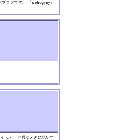
グです。(『androgyny』
ませんが、お暇なときに覗いて