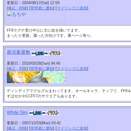
更新日：2024/08/17(Sat) 12:59
[
修正・削除
] [
管理者に通知
] [
マイリンクに追加
]
FF8ラグナ受け中心に主に絵を描いてます。
まったり更新。腐った方向けです。裏ページ有り。
唐倶裏屋敷
更新日：2010/03/28(Sun) 04:40
[
修正・削除
] [
管理者に通知
] [
マイリンクに追加
]
ディシディアでグルグルまわってます。オールキャラ、ティフリ、FF8＆
すばせかやCCFF7のザクエアもあります。
White Sky
更新日：2007/12/03(Mon) 03:42
[
修正・削除
] [
管理者に通知
] [
マイリンクに追加
]