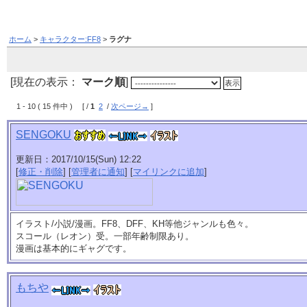
ホーム
>
キャラクター:FF8
>
ラグナ
[現在の表示：
マーク順
]
1 - 10 ( 15 件中 ) [ /
1
2
/
次ページ→
]
SENGOKU
更新日：2017/10/15(Sun) 12:22
[
修正・削除
] [
管理者に通知
] [
マイリンクに追加
]
イラスト/小説/漫画。FF8、DFF、KH等他ジャンルも色々。
スコール（レオン）受。一部年齢制限あり。
漫画は基本的にギャグです。
もちや