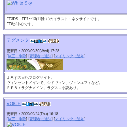
FF3DS、FF7〜13(11除く)のイラスト・ネタサイトです。
FF8が中心です。
テグメンタ
更新日：2009/09/30(Wed) 17:28
[
修正・削除
] [
管理者に通知
] [
マイリンクに追加
]
よろずの日記ブログサイト。
ヴィンセントメインで、シドヴィン、ヴィンユフィなど。
ＦＦ８：ラグナメイン。ラグスコ小説あり。
VOICE
更新日：2009/09/24(Thu) 16:18
[
修正・削除
] [
管理者に通知
] [
マイリンクに追加
]