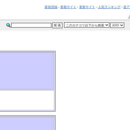
新規登録
-
新着サイト
-
更新サイト
-
人気ランキング
-
逆ア