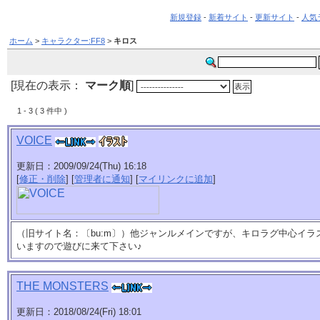
新規登録
-
新着サイト
-
更新サイト
-
人気
ホーム
>
キャラクター:FF8
>
キロス
[現在の表示：
マーク順
]
1 - 3 ( 3 件中 )
VOICE
更新日：2009/09/24(Thu) 16:18
[
修正・削除
] [
管理者に通知
] [
マイリンクに追加
]
（旧サイト名：〔bu:m〕）他ジャンルメインですが、キロラグ中心イ
いますので遊びに来て下さい♪
THE MONSTERS
更新日：2018/08/24(Fri) 18:01