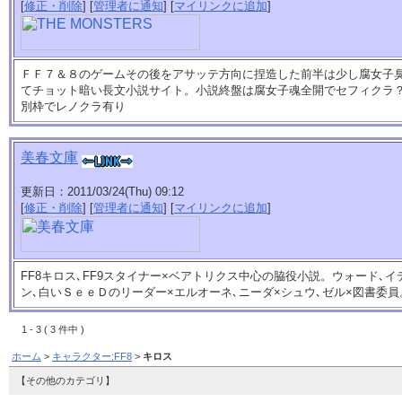
[
修正・削除
] [
管理者に通知
] [
マイリンクに追加
]
ＦＦ７＆８のゲームその後をアサッテ方向に捏造した前半は少し腐女子
てチョット暗い長文小説サイト。小説終盤は腐女子魂全開でセフィクラ
別枠でレノクラ有り
美春文庫
更新日：2011/03/24(Thu) 09:12
[
修正・削除
] [
管理者に通知
] [
マイリンクに追加
]
FF8キロス､FF9スタイナー×ベアトリクス中心の脇役小説。ウォード､イ
ン､白いＳｅｅＤのリーダー×エルオーネ､ニーダ×シュウ､ゼル×図書委
1 - 3 ( 3 件中 )
ホーム
>
キャラクター:FF8
>
キロス
【その他のカテゴリ】