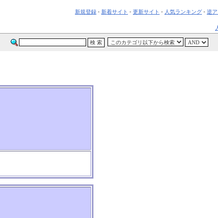
新規登録
-
新着サイト
-
更新サイト
-
人気ランキング
-
逆ア