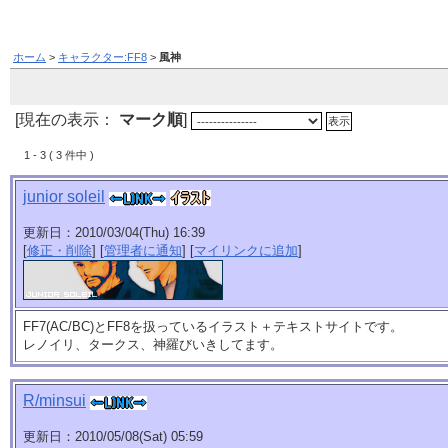
ホーム
>
キャラクター:FF8
>
風神
[現在の表示：
マーク順
]
1 - 3 ( 3 件中 )
junior soleil
更新日：2010/03/04(Thu) 16:39
[
修正・削除
] [
管理者に通知
] [
マイリンクに追加
]
FF7(AC/BC)とFF8を扱っているイラスト＋テキストサイトです。
レノイリ、タークス、神羅びいきしてます。
R/minsui
更新日：2010/05/08(Sat) 05:59