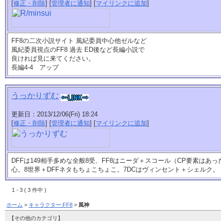
[
修正・削除
] [
管理者に通知
] [
マイリンクに追加
]
FF8の二次小説サイト 風紀委員中心他ゼルなど
風紀委員視点のFF8 過去 ED後など長編小説で
良ければ見に来てください。
長編4-4 アップ
うっかりずむ
更新日：2013/12/06(Fri) 18:24
[
修正・削除
] [
管理者に通知
] [
マイリンクに追加
]
DFFは149相手多めな全般8受、FF8はニーダ＋スコール（CP要素はあ
心。8世界＋DFFネタもちょこちょこ。7DCはヴィンセント＋シェルク。
1 - 3 ( 3 件中 )
ホーム
>
キャラクター:FF8
>
風神
【その他のカテゴリ】