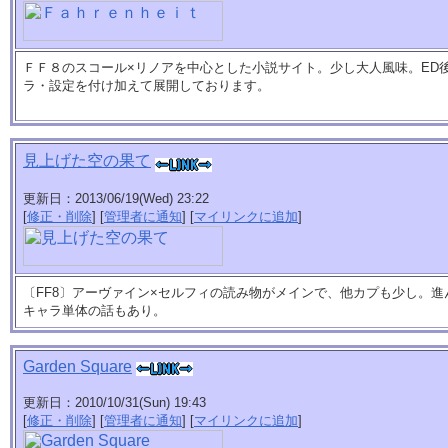
ＦＦ８のスコール×リノアを中心とした小説サイト。少し大人風味。ED
ラ・設定を付け加えて展開しております。
見上げた空の果て
更新日：2013/06/19(Wed) 23:22
[
修正・削除
] [
管理者に通知
] [
マイリンクに追加
]
〔FF8〕アーヴァイン×セルフィの読み物がメインで、他カプも少し。
キャラ単体の話もあり。
Garden Square
更新日：2010/10/31(Sun) 19:43
[
修正・削除
] [
管理者に通知
] [
マイリンクに追加
]