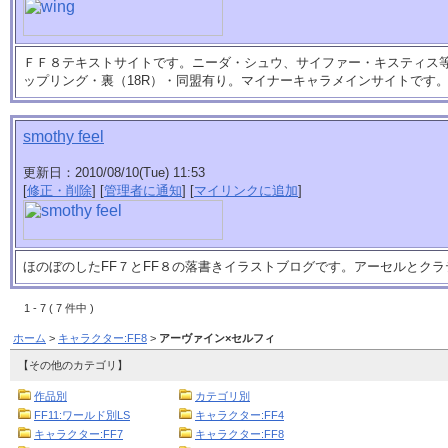
ＦＦ８テキストサイトです。ニーダ・シュウ、サイファー・キスティス
ップリング・裏（18R）・同盟有り。マイナーキャラメインサイトです
smothy feel
更新日：2010/08/10(Tue) 11:53
[
修正・削除
] [
管理者に通知
] [
マイリンクに追加
]
ほのぼのしたFF７とFF８の落書きイラストブログです。アーセルとク
1 - 7 ( 7 件中 )
ホーム
>
キャラクター:FF8
>
アーヴァイン×セルフィ
【その他のカテゴリ】
作品別
カテゴリ別
FF11:ワールド別LS
キャラクター:FF4
キャラクター:FF7
キャラクター:FF8