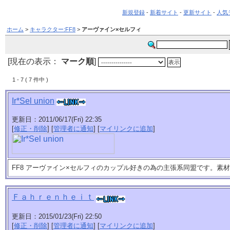
新規登録
-
新着サイト
-
更新サイト
-
人気
ホーム
>
キャラクター:FF8
>
アーヴァイン×セルフィ
[現在の表示：
マーク順
]
1 - 7 ( 7 件中 )
Ir*Sel union
更新日：2011/06/17(Fri) 22:35
[
修正・削除
] [
管理者に通知
] [
マイリンクに追加
]
FF8 アーヴァイン×セルフィのカップル好きの為の主張系同盟です。素
Ｆａｈｒｅｎｈｅｉｔ
更新日：2015/01/23(Fri) 22:50
[
修正・削除
] [
管理者に通知
] [
マイリンクに追加
]