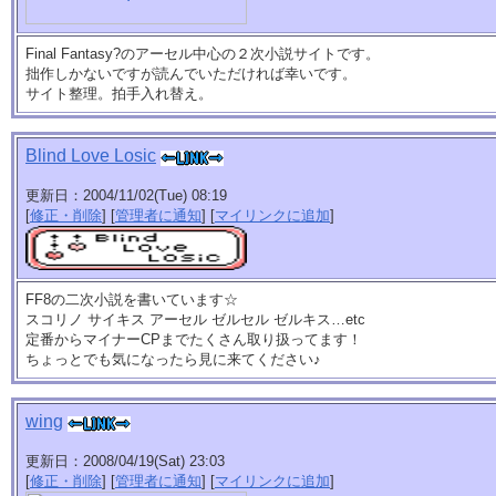
Final Fantasy?のアーセル中心の２次小説サイトです。
拙作しかないですが読んでいただければ幸いです。
サイト整理。拍手入れ替え。
Blind Love Losic
更新日：2004/11/02(Tue) 08:19
[
修正・削除
] [
管理者に通知
] [
マイリンクに追加
]
FF8の二次小説を書いています☆
スコリノ サイキス アーセル ゼルセル ゼルキス…etc
定番からマイナーCPまでたくさん取り扱ってます！
ちょっとでも気になったら見に来てください♪
wing
更新日：2008/04/19(Sat) 23:03
[
修正・削除
] [
管理者に通知
] [
マイリンクに追加
]