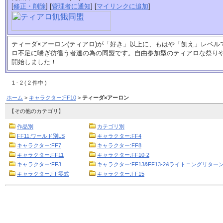
[
修正・削除
] [
管理者に通知
] [
マイリンクに追加
]
ティーダ×アーロン(ティアロ)が「好き」以上に、もはや「飢え」レベ
ロ不足に喘ぎ彷徨う者達の為の同盟です。自由参加型のティアロな祭り
開始しました！
1 - 2 ( 2 件中 )
ホーム
>
キャラクター:FF10
>
ティーダ×アーロン
【その他のカテゴリ】
作品別
カテゴリ別
FF11:ワールド別LS
キャラクター:FF4
キャラクター:FF7
キャラクター:FF8
キャラクター:FF11
キャラクター:FF10-2
キャラクター:FF3
キャラクター:FF13&FF13-2&ライトニングリターン
キャラクター:FF零式
キャラクター:FF15