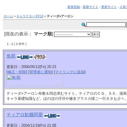
新規登録
-
新着サイト
-
更新サイト
-
人気
ホーム
>
キャラクター:FF10
>
ティーダ×アーロン
[現在の表示：
マーク順
]
1 - 2 ( 2 件中 )
魚苑
更新日：2006/05/12(Fri) 20:23
[
修正・削除
] [
管理者に通知
] [
マイリンクに追加
]
ティーダ×アーロン布教＆同志求むサイト。ティアロのＣＧ、ＳＳ、漫
キャラ基礎知識など。ほのぼの仔渋や健全ブラスカ様ご一行ネタも少々
ティアロ飢餓同盟
更新日：2004/11/19(Fri) 21:08