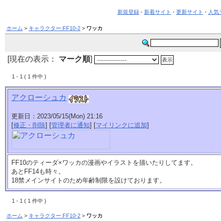
新規登録
-
新着サイト
-
更新サイト
-
人気
ホーム
>
キャラクター:FF10-2
>
ワッカ
[現在の表示：
マーク順
]
1 - 1 ( 1 件中 )
アクローシュカ
更新日：2023/05/15(Mon) 21:16
[
修正・削除
] [
管理者に通知
] [
マイリンクに追加
]
FF10のティーダ×ワッカの漫画やイラストを描いたりしてます。
あとFF14も時々。
18禁メインサイトのため年齢制限を設けております。
1 - 1 ( 1 件中 )
ホーム
>
キャラクター:FF10-2
>
ワッカ