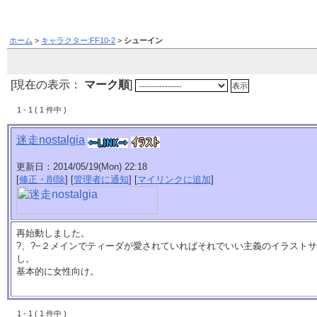
ホーム
>
キャラクター:FF10-2
>
シューイン
[現在の表示：
マーク順
]
1 - 1 ( 1 件中 )
迷走nostalgia
更新日：2014/05/19(Mon) 22:18
[
修正・削除
] [
管理者に通知
] [
マイリンクに追加
]
再始動しました。
?、?−２メインでティーダが愛されていればそれでいい主義のイラスト
し。
基本的に女性向け。
1 - 1 ( 1 件中 )