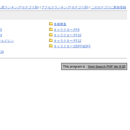
人気ランキング(カテゴリ別)
|
アクセスランキング(カテゴリ別)
|
このカテゴリに新規登録
各種募集
5
キャラクター:FF6
9
キャラクター:FF10
チルドレン
キャラクター:FF12
キャラクター:DDFF&DFF
16
This program is :
Yomi-Search PHP Ver:8.0β