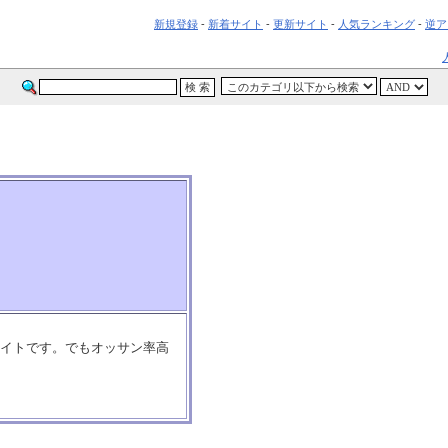
新規登録
-
新着サイト
-
更新サイト
-
人気ランキング
-
逆ア
サイトです。でもオッサン率高