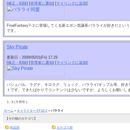
[
修正・削除
] [
管理者に通知
] [
マイリンクに追加
]
FinalFantasy?-２に登場してくる新エボン党議長バラライが好きだ
です。
Sky Pirate
更新日：2009/05/01(Fri) 17:29
[
修正・削除
] [
管理者に通知
] [
マイリンクに追加
]
バシュバル、ラグナ、キロラグ、リュック、バラライ/ギップル等、好き
トです。できたばかりでコンテンツは少ないですが、よろしくお願いし
1 - 5 ( 5 件中 )
ホーム
>
キャラクター:FF10-2
>
バラライ
【その他のカテゴリ】
作品別
カテゴリ別