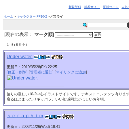
新規登録
-
新着サイト
-
更新サイト
-
人気
ホーム
>
キャラクター:FF10-2
>
バラライ
[現在の表示：
マーク順
]
1 - 5 ( 5 件中 )
Under water.
更新日：2010/05/28(Fri) 22:25
[
修正・削除
] [
管理者に通知
] [
マイリンクに追加
]
偏りの激しい10-2中心イラストサイトです。テキストコンテンツ有りま
腐るほどまったりギッバラ。いい加減同志がほしいお年頃。
ｓｅｒａｐｈｉｍ
更新日：2003/11/26(Wed) 18:41