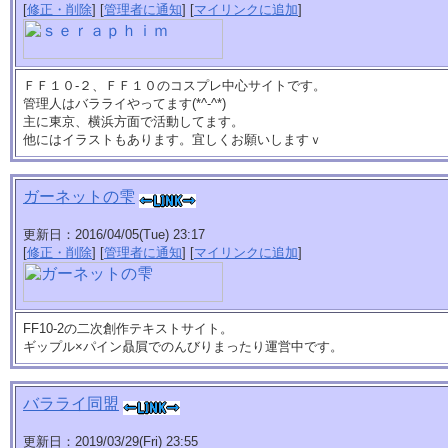
[
修正・削除
] [
管理者に通知
] [
マイリンクに追加
]
ＦＦ１０-２、ＦＦ１０のコスプレ中心サイトです。
管理人はバラライやってます(*^-^*)
主に東京、横浜方面で活動してます。
他にはイラストもあります。宜しくお願いしますｖ
ガーネットの雫
更新日：2016/04/05(Tue) 23:17
[
修正・削除
] [
管理者に通知
] [
マイリンクに追加
]
FF10-2の二次創作テキストサイト。
ギップル×パイン贔屓でのんびりまったり運営中です。
バラライ同盟
更新日：2019/03/29(Fri) 23:55