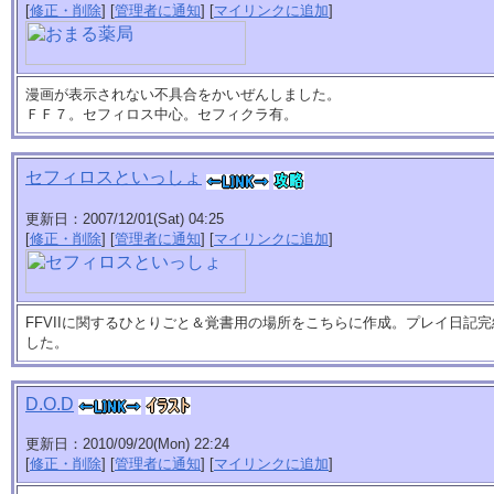
[
修正・削除
] [
管理者に通知
] [
マイリンクに追加
]
漫画が表示されない不具合をかいぜんしました。
ＦＦ７。セフィロス中心。セフィクラ有。
セフィロスといっしょ
更新日：2007/12/01(Sat) 04:25
[
修正・削除
] [
管理者に通知
] [
マイリンクに追加
]
FFVIIに関するひとりごと＆覚書用の場所をこちらに作成。プレイ日記
した。
D.O.D
更新日：2010/09/20(Mon) 22:24
[
修正・削除
] [
管理者に通知
] [
マイリンクに追加
]