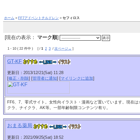
ホーム
>
FF7アドベントチルドレン
>
セフィロス
[現在の表示：
マーク順
]
1 - 10 ( 22 件中 ) [ /
1
2
3
/
次ページ→
]
GT-KF
更新日：2013/12/21(Sat) 11:28
[
修正・削除
] [
管理者に通知
] [
マイリンクに追加
]
FF6、7、零式サイト。女性向イラスト・漫画など置いています。現在は
クラ、ナイクラ、AK等。一部年齢制限コンテンツ有り。
おまる薬局
更新日：2021/09/25(Sat) 18:52