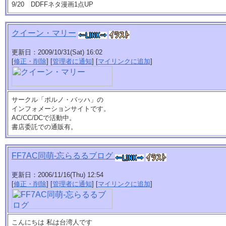
9/20 DDFFネタ漫画1点UP
クイーン・マリー
更新日：2009/10/31(Sat) 16:02
[
修正・削除
] [
管理者に通知
] [
マイリンクに追加
]
サークル「ポルノ・バッハ」の
インフォメーションサイトです。
AC/CC/DCで活動中。
書店委託での通販有。
FF7AC同萌-忘らるるブログ
更新日：2006/11/16(Thu) 12:54
[
修正・削除
] [
管理者に通知
] [
マイリンクに追加
]
こんにちは 私は台湾人です