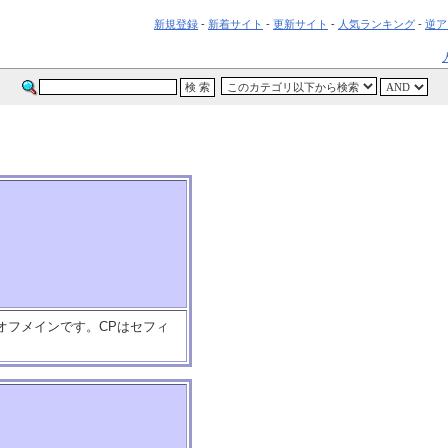
新規登録
-
新着サイト
-
更新サイト
-
人気ランキング
-
逆ア
オフメインです。CPはセフィ