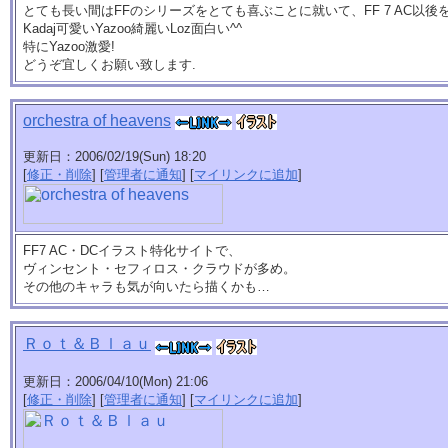
とても長い間はFFのシリーズをとても喜ぶことに就いて、FF 7 AC以後
Kadaj可愛いYazoo綺麗いLoz面白い^^
特にYazoo激愛!
どうぞ宜しくお願い致します.
orchestra of heavens
更新日：2006/02/19(Sun) 18:20
[
修正・削除
] [
管理者に通知
] [
マイリンクに追加
]
FF7 AC・DCイラスト特化サイトで、
ヴィンセント・セフィロス・クラウドが多め。
その他のキャラも気が向いたら描くかも…
Ｒｏｔ＆Ｂｌａｕ
更新日：2006/04/10(Mon) 21:06
[
修正・削除
] [
管理者に通知
] [
マイリンクに追加
]