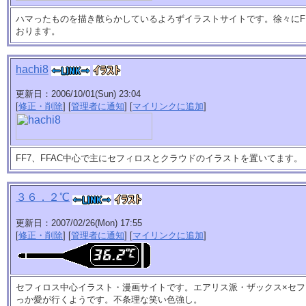
ハマったものを描き散らかしているよろずイラストサイトです。徐々にFF
おります。
hachi8
更新日：2006/10/01(Sun) 23:04
[
修正・削除
] [
管理者に通知
] [
マイリンクに追加
]
FF7、FFAC中心で主にセフィロスとクラウドのイラストを置いてます。
３６．２℃
更新日：2007/02/26(Mon) 17:55
[
修正・削除
] [
管理者に通知
] [
マイリンクに追加
]
セフィロス中心イラスト・漫画サイトです。エアリス派・ザックス×セ
っか愛が行くようです。不条理な笑い色強し。