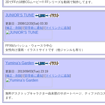
2DでFFの18禁CGムービー!! FFシリーズを動画で制作してます。
JUNIOR'S TUNE
更新日：2008/12/20(Sat) 03:30
[
修正・削除
] [
管理者に通知
] [
マイリンクに追加
]
FFXllのバッシュ・ウォースラ中心
女性向け漫画・イラストサイトです（他ジャンルも有り）
Yumina's Garden
更新日：2013/09/03(Tue) 23:19
[
修正・削除
] [
管理者に通知
] [
マイリンクに追加
]
無料デスクトップキャラクター由未那のサポートページ、ティファのコ
ます。