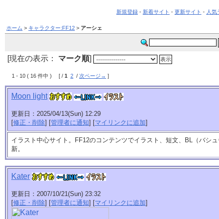
新規登録
-
新着サイト
-
更新サイト
-
人気
ホーム
>
キャラクター:FF12
>
アーシェ
[現在の表示：
マーク順
]
1 - 10 ( 16 件中 ) [ /
1
2
/
次ページ→
]
Moon light
更新日：2025/04/13(Sun) 12:29
[
修正・削除
] [
管理者に通知
] [
マイリンクに追加
]
イラスト中心サイト。FF12のコンテンツでイラスト、短文、BL（バシュ
新。
Kater
更新日：2007/10/21(Sun) 23:32
[
修正・削除
] [
管理者に通知
] [
マイリンクに追加
]