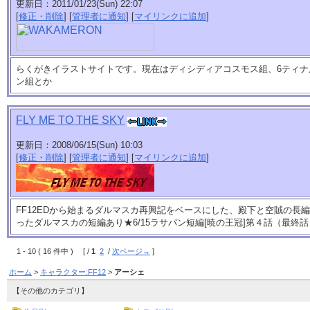
更新日：2011/01/23(Sun) 22:07
[
修正・削除
] [
管理者に通知
] [
マイリンクに追加
]
らくがきイラストサイトです。現在はディシディアコスモス組、6ティナ
ン組とか
FLY ME TO THE SKY
更新日：2008/06/15(Sun) 10:03
[
修正・削除
] [
管理者に通知
] [
マイリンクに追加
]
FF12EDから始まるダルマスカ再興記をベースにした、殿下と空賊の長
ったダルマスカの短編あり★6/15ラサパン短編[暁の王冠]第４話（最終話
1 - 10 ( 16 件中 ) [ /
1
2
/
次ページ→
]
ホーム
>
キャラクター:FF12
>
アーシェ
【その他のカテゴリ】