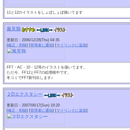
11と12のイラストをしょぼしょぼ描いてます
風見鶏
更新日：2006/12/28(Thu) 04:35
[
修正・削除
] [
管理者に通知
] [
マイリンクに追加
]
FF7・AC・10・12等のイラストを描いてます。
ただ今、FF12とFF7の絵増殖中です。
冬コミでFF7新刊出します♪
２Dエクスタシー
更新日：2007/06/17(Sun) 19:20
[
修正・削除
] [
管理者に通知
] [
マイリンクに追加
]