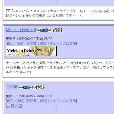
FF12のバルバシュメインのイラストサイトです。ちょこっと小説もあっ
他ジャンルも多いので更新はかなり遅いです・・・。
Melck in Deluxe!
更新日：2009/02/19(Thu) 23:02
[
修正・削除
] [
管理者に通知
] [
マイリンクに追加
]
ディシディアガブラス参戦でガブラスファンが増えればいいな〜。と思
FF12を扱ったギャグ傾向イラスト漫画サイトです。双子（特にガブラ
ルキャラぎみです。
月の庭
更新日：2010/03/22(Mon) 18:11
[
修正・削除
] [
管理者に通知
] [
マイリンクに追加
]