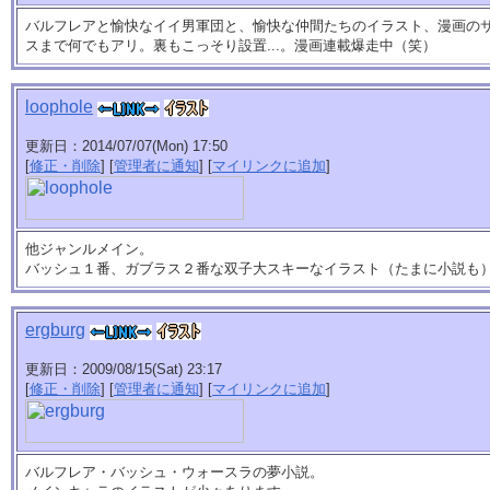
バルフレアと愉快なイイ男軍団と、愉快な仲間たちのイラスト、漫画の
スまで何でもアリ。裏もこっそり設置...。漫画連載爆走中（笑）
loophole
更新日：2014/07/07(Mon) 17:50
[
修正・削除
] [
管理者に通知
] [
マイリンクに追加
]
他ジャンルメイン。
バッシュ１番、ガブラス２番な双子大スキーなイラスト（たまに小説も
ergburg
更新日：2009/08/15(Sat) 23:17
[
修正・削除
] [
管理者に通知
] [
マイリンクに追加
]
バルフレア・バッシュ・ウォースラの夢小説。