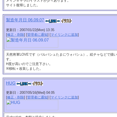
メインキャラのイラストが少々あります。
サイト復帰しました。
製造年月日 06.09.07
更新日：2007/01/22(Mon) 13:35
[
修正・削除
] [
管理者に通知
] [
マイリンクに追加
]
天然将軍LOVEです（バルバシュたまにウォバシュ）。絵チャなどで描
す。
H度が高いのでご注意下さい。
※移転＋改装しました。
HUG
更新日：2007/05/16(Wed) 04:05
[
修正・削除
] [
管理者に通知
] [
マイリンクに追加
]