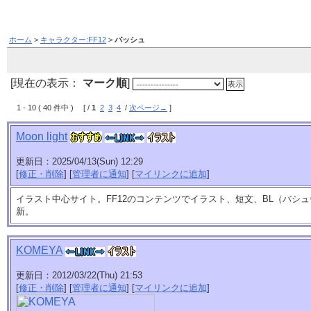
ホーム
>
キャラクター:FF12
>
バッシュ
[現在の表示：
マーク順
]
1 - 10 ( 40 件中 ) [ /
1
2
3
4
/
次ページ→
]
Moon light
更新日：2025/04/13(Sun) 12:29
[
修正・削除
] [
管理者に通知
] [
マイリンクに追加
]
イラスト中心サイト。FF12のコンテンツでイラスト、短文、BL（バシュ
新。
KOMEYA
更新日：2012/03/22(Thu) 21:53
[
修正・削除
] [
管理者に通知
] [
マイリンクに追加
]