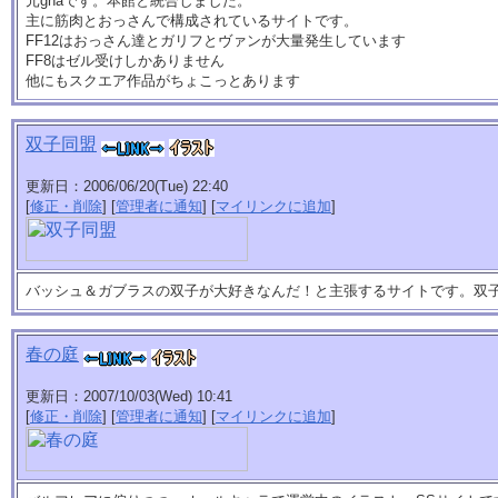
元ghaです。本館と統合しました。
主に筋肉とおっさんで構成されているサイトです。
FF12はおっさん達とガリフとヴァンが大量発生しています
FF8はゼル受けしかありません
他にもスクエア作品がちょこっとあります
双子同盟
更新日：2006/06/20(Tue) 22:40
[
修正・削除
] [
管理者に通知
] [
マイリンクに追加
]
バッシュ＆ガブラスの双子が大好きなんだ！と主張するサイトです。双
春の庭
更新日：2007/10/03(Wed) 10:41
[
修正・削除
] [
管理者に通知
] [
マイリンクに追加
]