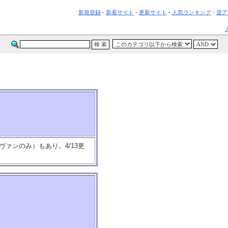
新規登録
-
新着サイト
-
更新サイト
-
人気ランキング
-
逆ア
ヴァンのみ）もあり。4/13更