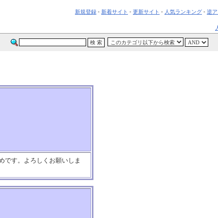
新規登録
-
新着サイト
-
更新サイト
-
人気ランキング
-
逆ア
多めです。よろしくお願いしま