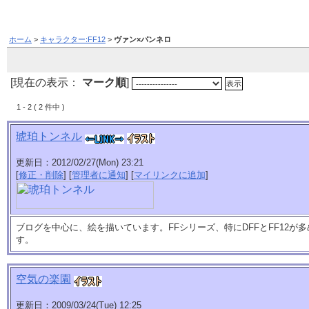
ホーム
>
キャラクター:FF12
>
ヴァン×パンネロ
[現在の表示：
マーク順
]
1 - 2 ( 2 件中 )
琥珀トンネル
更新日：2012/02/27(Mon) 23:21
[
修正・削除
] [
管理者に通知
] [
マイリンクに追加
]
ブログを中心に、絵を描いています。FFシリーズ、特にDFFとFF12が
す。
空気の楽園
更新日：2009/03/24(Tue) 12:25