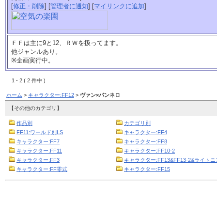
[
修正・削除
] [
管理者に通知
] [
マイリンクに追加
]
ＦＦは主に9と12、ＲＷを扱ってます。
他ジャンルあり。
※企画実行中。
1 - 2 ( 2 件中 )
ホーム
>
キャラクター:FF12
>
ヴァン×パンネロ
【その他のカテゴリ】
作品別
カテゴリ別
FF11:ワールド別LS
キャラクター:FF4
キャラクター:FF7
キャラクター:FF8
キャラクター:FF11
キャラクター:FF10-2
キャラクター:FF3
キャラクター:FF13&FF13-2&ライト
キャラクター:FF零式
キャラクター:FF15