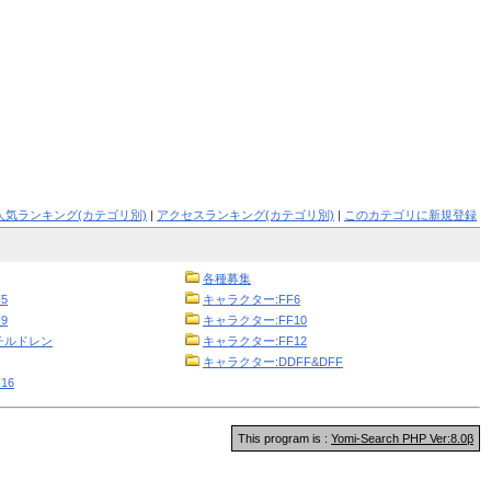
人気ランキング(カテゴリ別)
|
アクセスランキング(カテゴリ別)
|
このカテゴリに新規登録
各種募集
5
キャラクター:FF6
9
キャラクター:FF10
チルドレン
キャラクター:FF12
キャラクター:DDFF&DFF
16
This program is :
Yomi-Search PHP Ver:8.0β