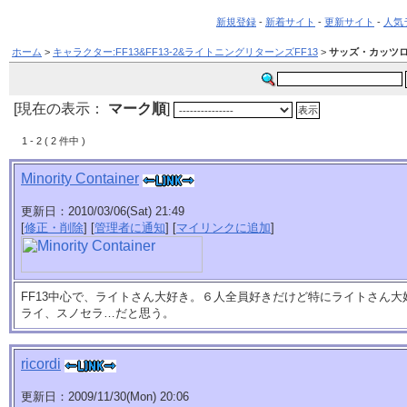
新規登録
-
新着サイト
-
更新サイト
-
人気
ホーム
>
キャラクター:FF13&FF13-2&ライトニングリターンズFF13
>
サッズ・カッツ
[現在の表示：
マーク順
]
1 - 2 ( 2 件中 )
Minority Container
更新日：2010/03/06(Sat) 21:49
[
修正・削除
] [
管理者に通知
] [
マイリンクに追加
]
FF13中心で、ライトさん大好き。６人全員好きだけど特にライトさん
ライ、スノセラ…だと思う。
ricordi
更新日：2009/11/30(Mon) 20:06