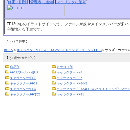
[
修正・削除
] [
管理者に通知
] [
マイリンクに追加
]
FF13中心のイラストサイトです。ファロン姉妹やメインメンバーが多い
今後増える予定です。
1 - 2 ( 2 件中 )
ホーム
>
キャラクター:FF13&FF13-2&ライトニングリターンズFF13
>
サッズ・カッツ
【その他のカテゴリ】
作品別
カテゴリ別
FF11:ワールド別LS
キャラクター:FF4
キャラクター:FF7
キャラクター:FF8
キャラクター:FF11
キャラクター:FF10-2
キャラクター:FF3
キャラクター:FF13&FF13-2&ライトニングリターン
キャラクター:FF零式
キャラクター:FF15