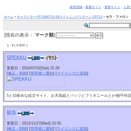
新規登録
-
新着サイト
-
更新サイト
-
人気
ホーム
>
キャラクター:FF13&FF13-2&ライトニングリターンズFF13
>
セラ・ファロン
[現在の表示：
マーク順
]
1 - 9 ( 9 件中 )
SPEKKU
更新日：2016/07/02(Sat) 15:28
[
修正・削除
] [
管理者に通知
] [
マイリンクに追加
]
5と10多めな絵文サイト。お天気組とバッツとフリオニールとか他FF作
徒歩
更新日：2013/11/27(Wed) 22:55
[
修正・削除
] [
管理者に通知
] [
マイリンクに追加
]