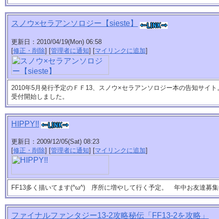
スノウ×セラアンソロジー【sieste】
更新日：2010/04/19(Mon) 06:58
[
修正・削除
] [
管理者に通知
] [
マイリンクに追加
]
2010年5月発行予定のＦＦ13、スノウ×セラアンソロジー本の告知サイ
受付開始しました。
HIPPY!!
更新日：2009/12/05(Sat) 08:23
[
修正・削除
] [
管理者に通知
] [
マイリンクに追加
]
FF13多く描いてます(^ω^) 序所に増やして行く予定。 年中お友達募集中
ファイナルファンタジー13-2攻略秘伝「FF13-2を攻略」