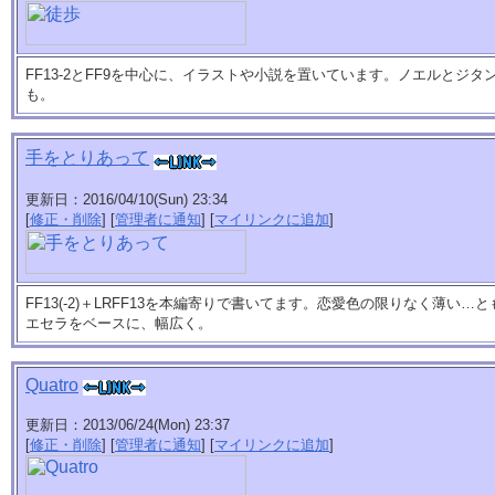
FF13-2とFF9を中心に、イラストや小説を置いています。ノエルとジ
も。
手をとりあって
更新日：2016/04/10(Sun) 23:34
[
修正・削除
] [
管理者に通知
] [
マイリンクに追加
]
FF13(-2)＋LRFF13を本編寄りで書いてます。恋愛色の限りなく薄い
エセラをベースに、幅広く。
Quatro
更新日：2013/06/24(Mon) 23:37
[
修正・削除
] [
管理者に通知
] [
マイリンクに追加
]