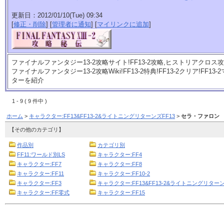
更新日：2012/01/10(Tue) 09:34
[
修正・削除
] [
管理者に通知
] [
マイリンクに追加
]
ファイナルファンタジー13-2攻略サイト!FF13-2攻略,ヒストリアクロス攻略
ファイナルファンタジー13-2攻略Wiki!FF13-2特典!FF13-2クリア!FF
ターを紹介
1 - 9 ( 9 件中 )
ホーム
>
キャラクター:FF13&FF13-2&ライトニングリターンズFF13
>
セラ・ファロン
【その他のカテゴリ】
作品別
カテゴリ別
FF11:ワールド別LS
キャラクター:FF4
キャラクター:FF7
キャラクター:FF8
キャラクター:FF11
キャラクター:FF10-2
キャラクター:FF3
キャラクター:FF13&FF13-2&ライトニングリターン
キャラクター:FF零式
キャラクター:FF15