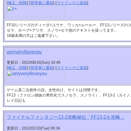
[
修正・削除
] [
管理者に通知
] [
マイリンクに追加
]
FF10シリーズのティーダ×ユウナ、ワッカ×ルールー、FF13シリーズの
セラ、ホープ×アリサ、スノウ×セラ他のテキストを扱ってます。
18歳未満の方はご遠慮下さい。
veryveryIloveyou
更新日：2013/06/16(Sun) 10:49
[
修正・削除
] [
管理者に通知
] [
マイリンクに追加
]
ゲーム系二次創作小説。女性向け、サイトは18禁です。
FF13（ファロン姉妹の男性化でスノセラ、スノライ）、FF13-2（カ
レイ日記も
ファイナルファンタジー13-2攻略秘伝「FF13-2を攻略」
更新日：2012/01/10(Tue) 09:34