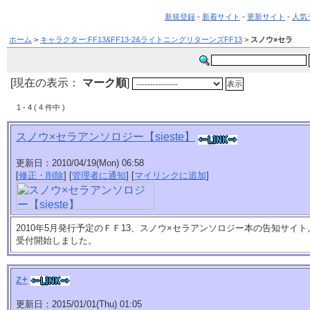
新規登録
-
新着サイト
-
更新サイト
-
人気
ホーム
>
キャラクター:FF13&FF13-2&ライトニングリターンズFF13
>
スノウ×セラ
[現在の表示：
マーク順
]
1 - 4 ( 4 件中 )
スノウ×セラアンソロジー【sieste】
更新日：2010/04/19(Mon) 06:58
[
修正・削除
] [
管理者に通知
] [
マイリンクに追加
]
2010年5月発行予定のＦＦ13、スノウ×セラアンソロジー本の告知サイ
受付開始しました。
z+
更新日：2015/01/01(Thu) 01:05