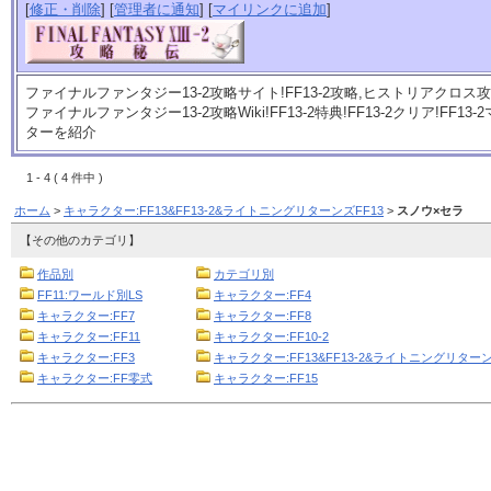
[
修正・削除
] [
管理者に通知
] [
マイリンクに追加
]
ファイナルファンタジー13-2攻略サイト!FF13-2攻略,ヒストリアクロス攻略
ファイナルファンタジー13-2攻略Wiki!FF13-2特典!FF13-2クリア!FF
ターを紹介
1 - 4 ( 4 件中 )
ホーム
>
キャラクター:FF13&FF13-2&ライトニングリターンズFF13
>
スノウ×セラ
【その他のカテゴリ】
作品別
カテゴリ別
FF11:ワールド別LS
キャラクター:FF4
キャラクター:FF7
キャラクター:FF8
キャラクター:FF11
キャラクター:FF10-2
キャラクター:FF3
キャラクター:FF13&FF13-2&ライトニングリターン
キャラクター:FF零式
キャラクター:FF15