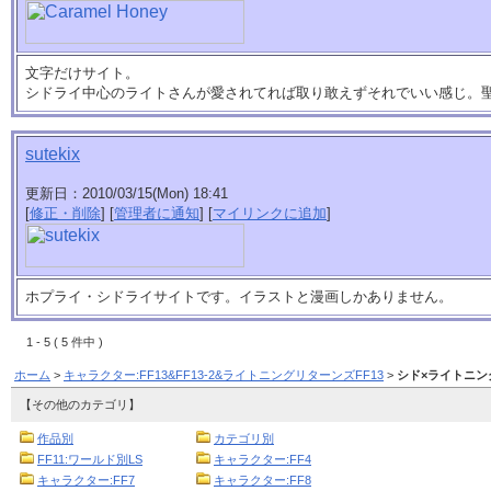
文字だけサイト。
シドライ中心のライトさんが愛されてれば取り敢えずそれでいい感じ。
sutekix
更新日：2010/03/15(Mon) 18:41
[
修正・削除
] [
管理者に通知
] [
マイリンクに追加
]
ホプライ・シドライサイトです。イラストと漫画しかありません。
1 - 5 ( 5 件中 )
ホーム
>
キャラクター:FF13&FF13-2&ライトニングリターンズFF13
>
シド×ライトニン
【その他のカテゴリ】
作品別
カテゴリ別
FF11:ワールド別LS
キャラクター:FF4
キャラクター:FF7
キャラクター:FF8