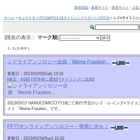
新規登録
-
新着サイト
-
更新サイト
-
人気
ホーム
>
キャラクター:FF13&FF13-2&ライトニングリターンズFF13
>
シド×ライトニン
[現在の表示：
マーク順
]
1 - 5 ( 5 件中 )
シドライアンソロジー企画「Meine Fraulein」
更新日：2013/02/02(Sat) 13:15
[
修正・削除
] [
管理者に通知
] [
マイリンクに追加
]
2013/03/17 HARUCOMICCITY18にて発行予定のシド・レインズ
イト「Meine Fraulein」です。
FF??オンラインアンソロジー・聖府に光を！
更新日：2013/03/24(Sun) 15:02