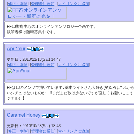
[
修正・削除
] [
管理者に通知
] [
マイリンクに追加
]
FF13聖府中心のオンラインアンソロジー企画です。
執筆者様は随時募集中です。
Apri*mur
更新日：2010/11/13(Sat) 14:47
[
修正・削除
] [
管理者に通知
] [
マイリンクに追加
]
FFは13のメンツで描いていますv基本ライトさん大好き(笑)CPはこれ
いシチュはないものか…!!まだまだ数は少ないですが宜しくお願いします!【1
ジナル）】
Caramel Honey
更新日：2010/10/23(Sat) 18:43
[
修正・削除
] [
管理者に通知
] [
マイリンクに追加
]