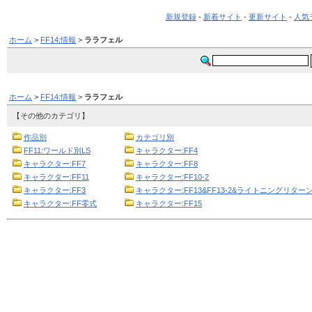
新規登録
-
新着サイト
-
更新サイト
-
人気
ホーム
>
FF14:情報
>
ララフェル
ホーム
>
FF14:情報
>
ララフェル
【その他のカテゴリ】
作品別
カテゴリ別
FF11:ワールド別LS
キャラクター:FF4
キャラクター:FF7
キャラクター:FF8
キャラクター:FF11
キャラクター:FF10-2
キャラクター:FF3
キャラクター:FF13&FF13-2&ライトニングリターン
キャラクター:FF零式
キャラクター:FF15