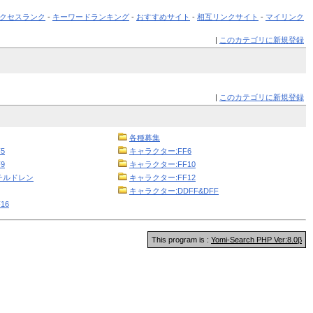
クセスランク
-
キーワードランキング
-
おすすめサイト
-
相互リンクサイト
-
マイリンク
|
このカテゴリに新規登録
|
このカテゴリに新規登録
各種募集
5
キャラクター:FF6
9
キャラクター:FF10
チルドレン
キャラクター:FF12
キャラクター:DDFF&DFF
16
This program is :
Yomi-Search PHP Ver:8.0β