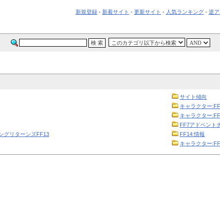
新規登録
-
新着サイト
-
更新サイト
-
人気ランキング
-
逆ア
サイト傾向
キャラクター:FF
キャラクター:FF
FF7アドベント
ニングリターンズFF13
FF14:情報
キャラクター:FF