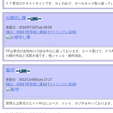
ＦＦ零式のテキストサイトです。ＮＬのみで、オールキャラ取り扱ってい
お寝坊し隊
更新日：2014/07/15(Tue) 09:59
[
修正・削除
] [
管理者に通知
] [
マイリンクに追加
]
FFは零式の女性向け小説を中心に扱っております。エース受けで、クラ
の移行作品と没置き場です。他ジャンル・創作混在。
風/空
更新日：2012/11/04(Sun) 17:27
[
修正・削除
] [
管理者に通知
] [
マイリンクに追加
]
管理人は零式のエイト中心にエース、トレイ、カヅサをやっております