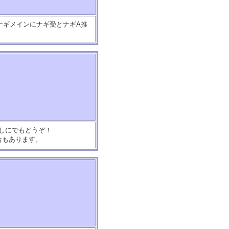
はナギメインにナギ受とナギA推
ぶしにでもどうぞ！
合もあります。