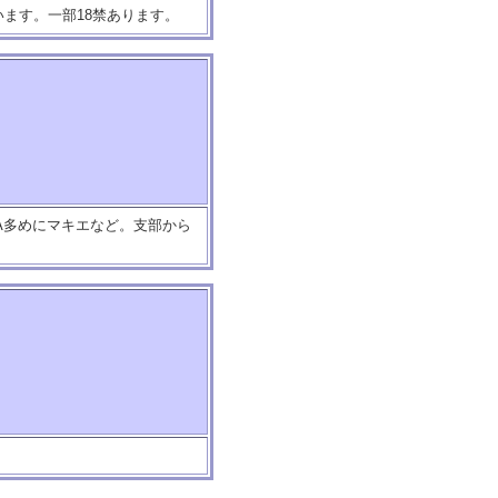
ます。一部18禁あります。
A多めにマキエなど。支部から
。