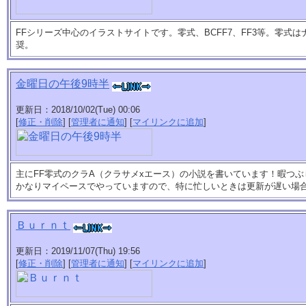
FFシリーズ中心のイラストサイトです。零式、BCFF7、FF3等。零式
奨。
金曜日の午後9時半
更新日：2018/10/02(Tue) 00:06
[
修正・削除
] [
管理者に通知
] [
マイリンクに追加
]
主にFF零式のクラA（クラサメxエース）の小説を書いています！暇つ
かなりマイペースでやっていますので、特に忙しいときは更新が遅い場
Ｂｕｒｎｔ
更新日：2019/11/07(Thu) 19:56
[
修正・削除
] [
管理者に通知
] [
マイリンクに追加
]