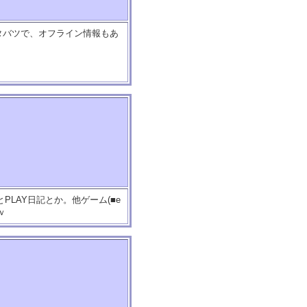
タバツで、オフライン情報もあ
とPLAY日記とか。他ゲーム(■e
すｖ