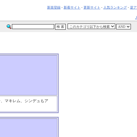
新規登録
-
新着サイト
-
更新サイト
-
人気ランキング
-
逆ア
ン、マキレム、シンデュもア