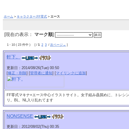
ホーム
>
キャラクター:FF零式
>
エース
[現在の表示：
マーク順
]
1 - 10 ( 23 件中 ) [ /
1
2
3
/
次ページ→
]
軒下。
更新日：2014/08/26(Tue) 00:50
[
修正・削除
] [
管理者に通知
] [
マイリンクに追加
]
FF零式マキナ×エース中心イラストサイト。女子組み贔屓めに、トレシ
リ。BL、NL入り乱れてます
NONSENSE
更新日：2012/08/02(Thu) 00:35