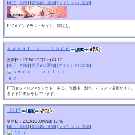
[
修正・削除
] [
管理者に通知
] [
マイリンクに追加
]
FF7メインイラストサイト。零組も。
ｓｗｅｅｔ ｖｉｌｌａｇｅ
更新日：2015/02/17(Tue) 04:17
[
修正・削除
] [
管理者に通知
] [
マイリンクに追加
]
FF7(セフィロス×クラウド）中心、他版権、創作、イラスト漫画サイト
きままに更新をしています。
_2117
更新日：2013/10/30(Wed) 15:46
[
修正・削除
] [
管理者に通知
] [
マイリンクに追加
]