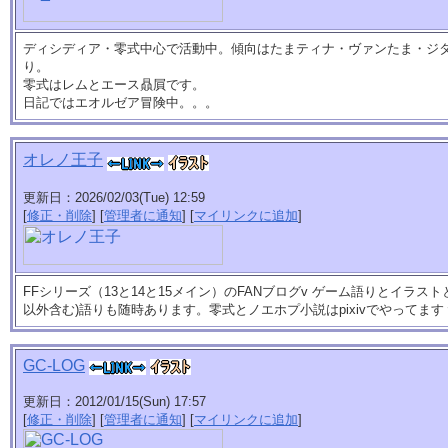
ディシディア・零式中心で活動中。傾向はたまティナ・ヴァンたま・ジ
り。
零式はレムとエース贔屓です。
日記ではエオルゼア冒険中。。。
オレノ王子
更新日：2026/02/03(Tue) 12:59
[
修正・削除
] [
管理者に通知
] [
マイリンクに追加
]
FFシリーズ（13と14と15メイン）のFANブログv ゲーム語りとイラスト
以外含む)語りも随時あります。零式とノエホプ小説はpixivでやってま
GC-LOG
更新日：2012/01/15(Sun) 17:57
[
修正・削除
] [
管理者に通知
] [
マイリンクに追加
]