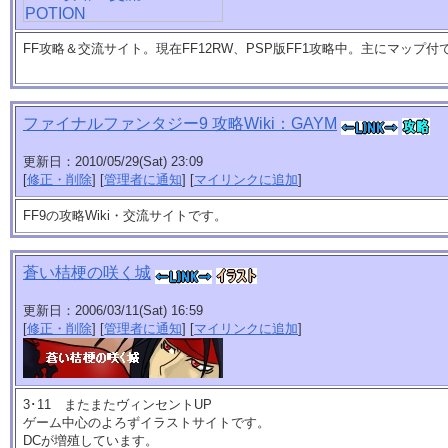
FF攻略＆交流サイト。現在FF12RW、PSP版FF1攻略中。主にマップ付
ファイナルファンタジー9 攻略Wiki：GAYM
更新日：2010/05/29(Sat) 23:09
[
修正・削除
] [
管理者に通知
] [
マイリンクに追加
]
FF9の攻略Wiki・交流サイトです。
蒼い桔梗の咲く城
更新日：2006/03/11(Sat) 16:59
[
修正・削除
] [
管理者に通知
] [
マイリンクに追加
]
3･11 またまたヴィンセントUP
ゲーム中心のよろずイラストサイトです。
DCが増殖しています。