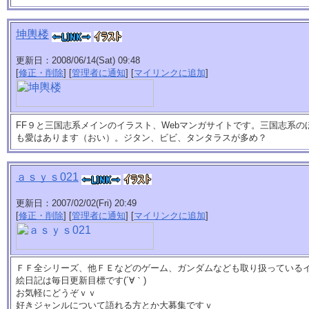
坤輿楼
更新日：2008/06/14(Sat) 09:48
[
修正・削除
] [
管理者に通知
] [
マイリンクに追加
]
FF９と三国志系メインのイラスト、Webマンガサイトです。三国志系の
も愛はあります（おい）。ジタン、ビビ、タンタラスが多め？
ａｓｙｓ021
更新日：2007/02/02(Fri) 20:49
[
修正・削除
] [
管理者に通知
] [
マイリンクに追加
]
ＦＦ全シリーズ、他ＦＥなどのゲーム、ガンダムなども取り扱っている
絵日記は毎日更新目標です(´∀｀)
お気軽にどうぞｖｖ
好きジャンルについて語れる方とか大募集ですｖ