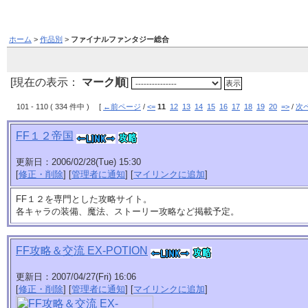
ホーム
>
作品別
>
ファイナルファンタジー総合
[現在の表示：
マーク順
]
101 - 110 ( 334 件中 ) [
←前ページ
/
<=
11
12
13
14
15
16
17
18
19
20
=>
/
次
FF１２帝国
更新日：2006/02/28(Tue) 15:30
[
修正・削除
] [
管理者に通知
] [
マイリンクに追加
]
FF１２を専門とした攻略サイト。
各キャラの装備、魔法、ストーリー攻略など掲載予定。
FF攻略＆交流 EX-POTION
更新日：2007/04/27(Fri) 16:06
[
修正・削除
] [
管理者に通知
] [
マイリンクに追加
]