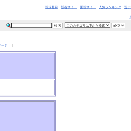
新規登録
-
新着サイト
-
更新サイト
-
人気ランキング
-
逆ア
ページ→
]