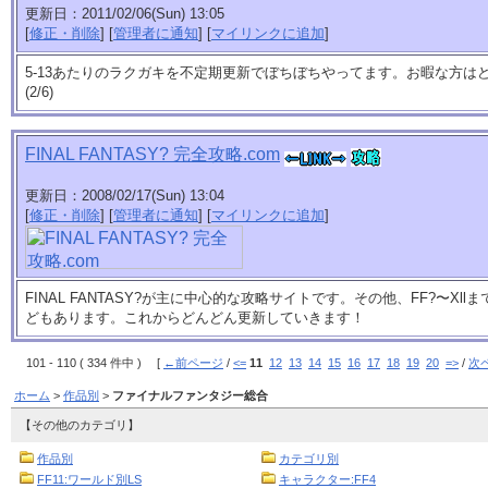
更新日：2011/02/06(Sun) 13:05
[
修正・削除
] [
管理者に通知
] [
マイリンクに追加
]
5-13あたりのラクガキを不定期更新でぼちぼちやってます。お暇な方は
(2/6)
FINAL FANTASY? 完全攻略.com
更新日：2008/02/17(Sun) 13:04
[
修正・削除
] [
管理者に通知
] [
マイリンクに追加
]
FINAL FANTASY?が主に中心的な攻略サイトです。その他、FF?〜X
どもあります。これからどんどん更新していきます！
101 - 110 ( 334 件中 ) [
←前ページ
/
<=
11
12
13
14
15
16
17
18
19
20
=>
/
次
ホーム
>
作品別
>
ファイナルファンタジー総合
【その他のカテゴリ】
作品別
カテゴリ別
FF11:ワールド別LS
キャラクター:FF4