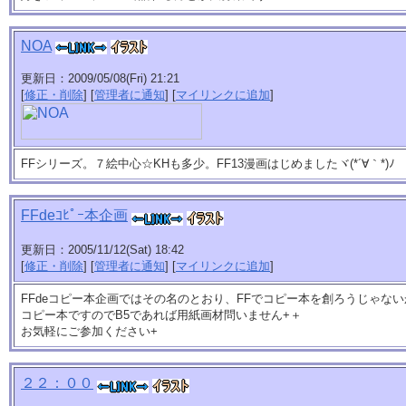
NOA
更新日：2009/05/08(Fri) 21:21
[
修正・削除
] [
管理者に通知
] [
マイリンクに追加
]
FFシリーズ。７絵中心☆KHも多少。FF13漫画はじめましたヾ(*´∀｀*)ﾉ
FFdeｺﾋﾟｰ本企画
更新日：2005/11/12(Sat) 18:42
[
修正・削除
] [
管理者に通知
] [
マイリンクに追加
]
FFdeコピー本企画ではその名のとおり、FFでコピー本を創ろうじゃないか
コピー本ですのでB5であれば用紙画材問いません+＋
お気軽にご参加ください+
２２：００