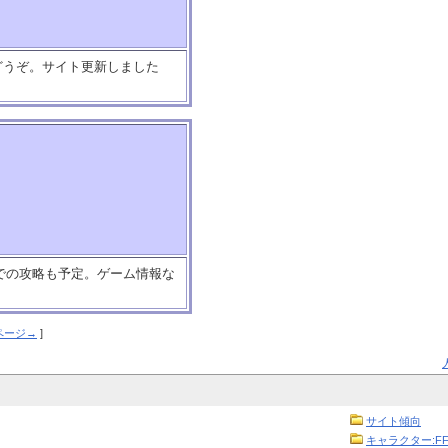
どうぞ。サイト更新しました
llまでの攻略も予定。ゲーム情報な
ページ→
]
サイト傾向
キャラクター:FF