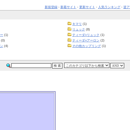
新規登録
-
新着サイト
-
更新サイト
-
人気ランキング
-
逆ア
キマリ
(1)
リュック
(8)
ルー
(1)
ティーダ×リュック
(1)
(0)
ティーダ×アーロン
(2)
ロン
(4)
その他カップリング
(1)