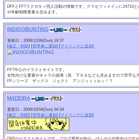
DFFとFF7ラクガキ＋同人活動の情報です。クラセフィメインに2471
や年齢制限要素を含みます。
INDIGO/BUNTING
更新日：2009/12/06(Sun) 19:37
[
修正・削除
] [
管理者に通知
] [
マイリンクに追加
]
FF7中心のイラストサイトです。
女性向けな要素やキャラの崩壊（笑 下ネタなども含みますので苦手な
FFシリーズ ザックス ジェクト アンジィィィルッ！？
MADEIRA
更新日：2009/10/04(Sun) 04:34
[
修正・削除
] [
管理者に通知
] [
マイリンクに追加
]
DFFのイラストサイトです。ブログ更新が中心。ほんのり女性向けです