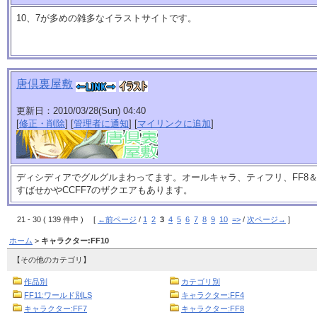
10、7が多めの雑多なイラストサイトです。
唐倶裏屋敷
更新日：2010/03/28(Sun) 04:40
[
修正・削除
] [
管理者に通知
] [
マイリンクに追加
]
ディシディアでグルグルまわってます。オールキャラ、ティフリ、FF8＆
すばせかやCCFF7のザクエアもあります。
21 - 30 ( 139 件中 ) [
←前ページ
/
1
2
3
4
5
6
7
8
9
10
=>
/
次ページ→
]
ホーム
>
キャラクター:FF10
【その他のカテゴリ】
作品別
カテゴリ別
FF11:ワールド別LS
キャラクター:FF4
キャラクター:FF7
キャラクター:FF8