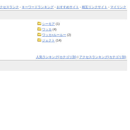
クセスランク
-
キーワードランキング
-
おすすめサイト
-
相互リンクサイト
-
マイリンク
シーモア
(1)
ワッカ
(4)
ワッカ×ルールー
(2)
ジェクト
(14)
人気ランキング(カテゴリ別)
|
アクセスランキング(カテゴリ別)