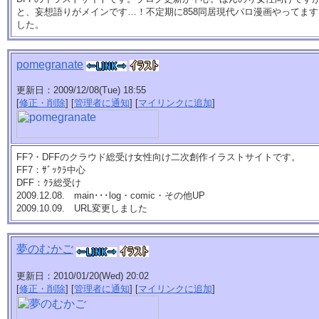
と、妄想語りがメインです…！不定期に858同居現代パロ漫画やってま
した。
pomegranate
更新日：2009/12/08(Tue) 18:55
[
修正・削除
] [
管理者に通知
] [
マイリンクに追加
]
FF?・DFFのクラウド総受け女性向け二次創作イラストサイトです。
FF7：ｻﾞｯｸﾗ中心
DFF：ｸﾗ総受け
2009.12.08. main･･･log・comic・その他UP
2009.10.09. URL変更しました
夢のむかご
更新日：2010/01/20(Wed) 20:02
[
修正・削除
] [
管理者に通知
] [
マイリンクに追加
]