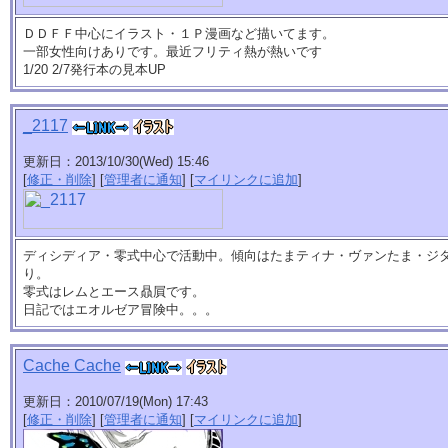
ＤＤＦＦ中心にイラスト・１Ｐ漫画など描いてます。
一部女性向けありです。最近フリティ熱が熱いです
1/20 2/7発行本の見本UP
_2117
更新日：2013/10/30(Wed) 15:46
[
修正・削除
] [
管理者に通知
] [
マイリンクに追加
]
ディシディア・零式中心で活動中。傾向はたまティナ・ヴァンたま・ジ
り。
零式はレムとエース贔屓です。
日記ではエオルゼア冒険中。。。
Cache Cache
更新日：2010/07/19(Mon) 17:43
[
修正・削除
] [
管理者に通知
] [
マイリンクに追加
]