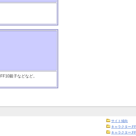
FF10親子などなど。
サイト傾向
キャラクター:FF
キャラクター:FF