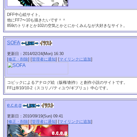
DFF中心絵サイト。
他にFF7〜10も描きたいです＾＾
859のトリオとか102の空気とかとにかくみんなが大好きなサイト。
SOFA
更新日：2014/02/24(Mon) 16:30
[
修正・削除
] [
管理者に通知
] [
マイリンクに追加
]
コピックによるアナログ絵（版権/創作）と創作小説のサイトです。
FFは8/10/10-2（スコリノ/ティユウ/ギプリュ）中心です。
e.c.e.g
更新日：2010/09/19(Sun) 09:41
[
修正・削除
] [
管理者に通知
] [
マイリンクに追加
]