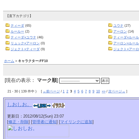
【直下カテゴリ】
ティーダ
(65)
ユウナ
(27)
ルールー
(2)
アーロン
(14)
ティーダ×ユウナ
(46)
ティーダ×ルー
リュック×アーロン
(0)
アーロン×ルール
ジェクト×ティーダ
(9)
ジェクト×アー
ホーム
>
キャラクター:FF10
[現在の表示：
マーク順
]
21 - 30 ( 139 件中 ) [
←前ページ
/
1
2
3
4
5
6
7
8
9
10
=>
/
次ページ→
]
しおしお。
更新日：2012/08/12(Sun) 23:07
[
修正・削除
] [
管理者に通知
] [
マイリンクに追加
]