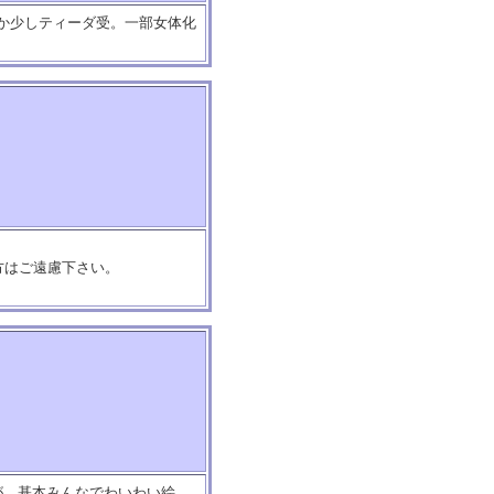
0とか少しティーダ受。一部女体化
方はご遠慮下さい。
が、基本みんなでわいわい絵