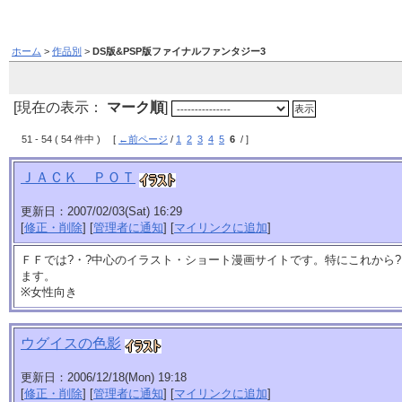
ホーム
>
作品別
>
DS版&PSP版ファイナルファンタジー3
[現在の表示：
マーク順
]
51 - 54 ( 54 件中 ) [
←前ページ
/
1
2
3
4
5
6
/ ]
ＪＡＣＫ ＰＯＴ
更新日：2007/02/03(Sat) 16:29
[
修正・削除
] [
管理者に通知
] [
マイリンクに追加
]
ＦＦでは?・?中心のイラスト・ショート漫画サイトです。特にこれから
ます。
※女性向き
ウグイスの色影
更新日：2006/12/18(Mon) 19:18
[
修正・削除
] [
管理者に通知
] [
マイリンクに追加
]