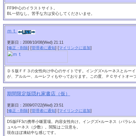
FF9中心のイラストサイト。
BL一切なし。苦手な方は安心してくださいませ。
ｍｔ
更新日：2008/10/08(Wed) 21:11
[
修正・削除
] [
管理者に通知
] [
マイリンクに追加
]
ＤＳ版ＦＦ３の女性向け中心のサイトです。イングズ×ルーネスとルー
が、アルルー、ルーレフィもやっております。この度、ＰＣサイトオー
期間限定版隠れ家書店（仮）
更新日：2009/07/22(Wed) 23:51
[
修正・削除
] [
管理者に通知
] [
マイリンクに追加
]
DS版FF3の携帯小噺置場。内容女性向け。イングズ×ルーネス（パラレ
ュ×ルーネス（少数）。閲覧はご注意を。
現在ほぼ凍結中な感じです。