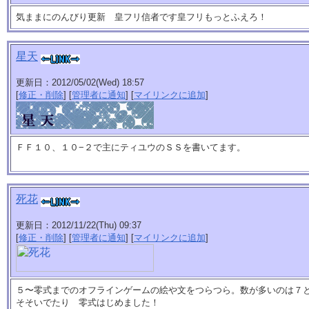
気ままにのんびり更新 皇フリ信者です皇フリもっとふえろ！
星天
更新日：2012/05/02(Wed) 18:57
[
修正・削除
] [
管理者に通知
] [
マイリンクに追加
]
ＦＦ１０、１０−２で主にティユウのＳＳを書いてます。
死花
更新日：2012/11/22(Thu) 09:37
[
修正・削除
] [
管理者に通知
] [
マイリンクに追加
]
５〜零式までのオフラインゲームの絵や文をつらつら。数が多いのは７
そそいでたり 零式はじめました！