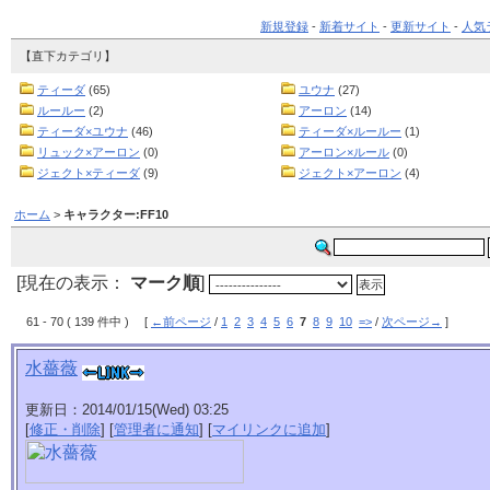
新規登録
-
新着サイト
-
更新サイト
-
人気
【直下カテゴリ】
ティーダ
(65)
ユウナ
(27)
ルールー
(2)
アーロン
(14)
ティーダ×ユウナ
(46)
ティーダ×ルールー
(1)
リュック×アーロン
(0)
アーロン×ルール
(0)
ジェクト×ティーダ
(9)
ジェクト×アーロン
(4)
ホーム
>
キャラクター:FF10
[現在の表示：
マーク順
]
61 - 70 ( 139 件中 ) [
←前ページ
/
1
2
3
4
5
6
7
8
9
10
=>
/
次ページ→
]
水薔薇
更新日：2014/01/15(Wed) 03:25
[
修正・削除
] [
管理者に通知
] [
マイリンクに追加
]