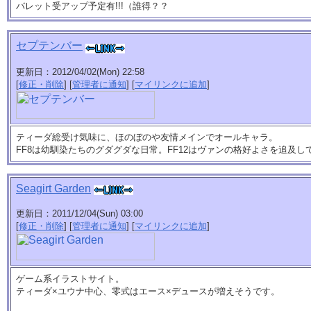
バレット受アップ予定有!!!（誰得？？
セプテンバー
更新日：2012/04/02(Mon) 22:58
[
修正・削除
] [
管理者に通知
] [
マイリンクに追加
]
ティーダ総受け気味に、ほのぼのや友情メインでオールキャラ。
FF8は幼馴染たちのグダグダな日常。FF12はヴァンの格好よさを追及
Seagirt Garden
更新日：2011/12/04(Sun) 03:00
[
修正・削除
] [
管理者に通知
] [
マイリンクに追加
]
ゲーム系イラストサイト。
ティーダ×ユウナ中心、零式はエース×デュースが増えそうです。