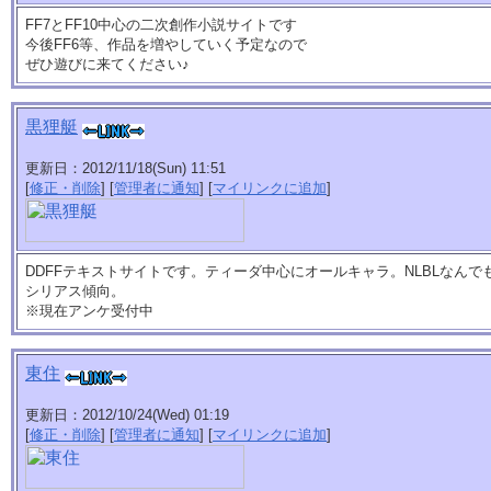
FF7とFF10中心の二次創作小説サイトです
今後FF6等、作品を増やしていく予定なので
ぜひ遊びに来てください♪
黒狸艇
更新日：2012/11/18(Sun) 11:51
[
修正・削除
] [
管理者に通知
] [
マイリンクに追加
]
DDFFテキストサイトです。ティーダ中心にオールキャラ。NLBLなん
シリアス傾向。
※現在アンケ受付中
東住
更新日：2012/10/24(Wed) 01:19
[
修正・削除
] [
管理者に通知
] [
マイリンクに追加
]