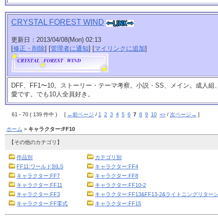
CRYSTAL FOREST WIND
更新日：2013/04/08(Mon) 02:13
[
修正・削除
] [
管理者に通知
] [
マイリンクに追加
]
DFF、FF1〜10。ストーリー・テーマ考察。小説・SS、メイン。成人
愛です。でも10人全員好き。
61 - 70 ( 139 件中 ) [
←前ページ
/
1
2
3
4
5
6
7
8
9
10
=>
/
次ページ→
]
ホーム
>
キャラクター:FF10
【その他のカテゴリ】
作品別
カテゴリ別
FF11:ワールド別LS
キャラクター:FF4
キャラクター:FF7
キャラクター:FF8
キャラクター:FF11
キャラクター:FF10-2
キャラクター:FF3
キャラクター:FF13&FF13-2&ライトニングリターン
キャラクター:FF零式
キャラクター:FF15