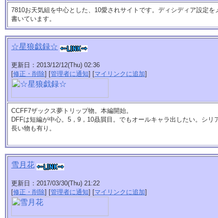
7810お天気組を中心とした、10愛されサイトです。ディシディア設定
書いています。
☆星狼戯録☆
更新日：2013/12/12(Thu) 02:36
[
修正・削除
] [
管理者に通知
] [
マイリンクに追加
]
CCFF7ザックス夢トリップ物。本編開始。
DFFは短編が中心。5，9，10贔屓目。でもオールキャラ出したい。シ
長い物も有り。
雪月花
更新日：2017/03/30(Thu) 21:22
[
修正・削除
] [
管理者に通知
] [
マイリンクに追加
]