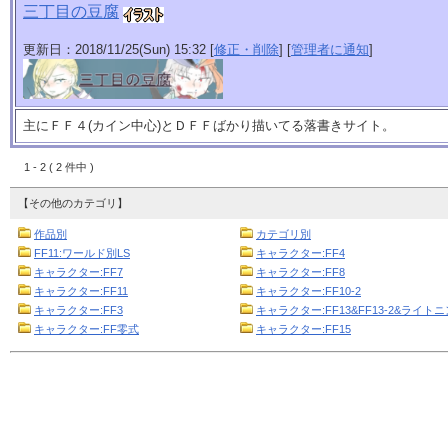
三丁目の豆腐
更新日：2018/11/25(Sun) 15:32 [
修正・削除
] [
管理者に通知
]
主にＦＦ４(カイン中心)とＤＦＦばかり描いてる落書きサイト。
1 - 2 ( 2 件中 )
【その他のカテゴリ】
作品別
カテゴリ別
FF11:ワールド別LS
キャラクター:FF4
キャラクター:FF7
キャラクター:FF8
キャラクター:FF11
キャラクター:FF10-2
キャラクター:FF3
キャラクター:FF13&FF13-2&ライト
キャラクター:FF零式
キャラクター:FF15