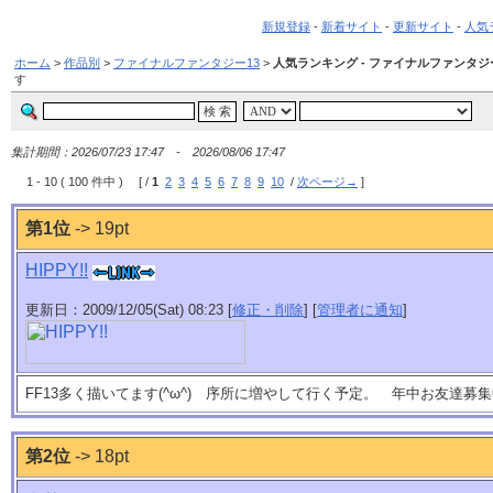
新規登録
-
新着サイト
-
更新サイト
-
人気
ホーム
>
作品別
>
ファイナルファンタジー13
>
人気ランキング - ファイナルファンタジ
す
集計期間：2026/07/23 17:47 - 2026/08/06 17:47
1 - 10 ( 100 件中 ) [ /
1
2
3
4
5
6
7
8
9
10
/
次ページ→
]
第1位
-> 19pt
HIPPY!!
更新日：2009/12/05(Sat) 08:23 [
修正・削除
] [
管理者に通知
]
FF13多く描いてます(^ω^) 序所に増やして行く予定。 年中お友達募集中
第2位
-> 18pt