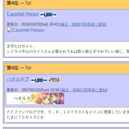
第4位
-> 7pt
Caramel Honey
更新日：2010/10/23(Sat) 18:43 [
修正・削除
] [
管理者に通知
]
文字だけサイト。
シドライ中心のライトさんが愛されてれば取り敢えずそれでいい感じ。
第4位
-> 7pt
ハオルチア
更新日：2017/01/22(Sun) 10:56 [
修正・削除
] [
管理者に通知
]
ＦＦファンブログです。５，６，１２イラストをメインに更新していま
たまに７とか１３とか