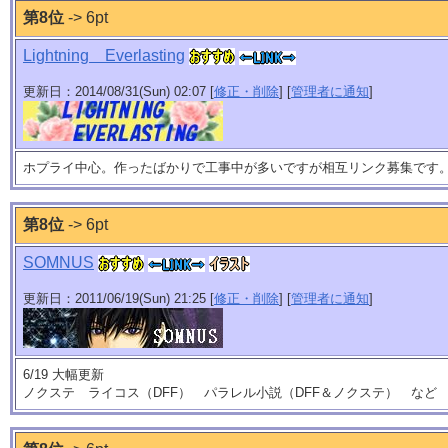
第8位
-> 6pt
Lightning Everlasting
更新日：2014/08/31(Sun) 02:07 [
修正・削除
] [
管理者に通知
]
ホプライ中心。作ったばかりで工事中が多いですが相互リンク募集です
第8位
-> 6pt
SOMNUS
更新日：2011/06/19(Sun) 21:25 [
修正・削除
] [
管理者に通知
]
6/19 大幅更新
ノクステ ライコス（DFF） パラレル小説（DFF＆ノクステ） など