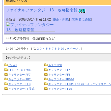
第8位
-> 6pt
ファイナルファンタジー13 攻略指南館
更新日：2009/05/14(Thu) 11:02 [
修正・削除
] [
管理者に通知
]
FF13の攻略情報、発売前情報など
1 - 10 ( 100 件中 ) [ /
1
2
3
4
5
6
7
8
9
10
/
次ページ→
]
【その他のカテゴリ】
作品別
カテゴリ別
FF11:ワールド別LS
キャラクター:FF4
キャラクター:FF7
キャラクター:FF8
キャラクター:FF11
キャラクター:FF10-2
キャラクター:FF3
キャラクター:FF13&FF13-2&ライトニングリターン
キャラクター:FF零式
キャラクター:FF15