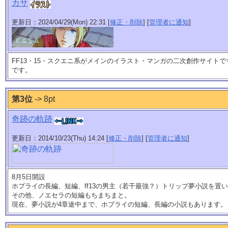
カサ
更新日：2024/04/29(Mon) 22:31 [
修正・削除
] [
管理者に通知
]
FF13・15・スクエニ系がメインのイラスト・マンガの二次創作サイト
です。
第3位
-> 8pt
奇跡の軌跡
更新日：2014/10/23(Thu) 14:24 [
修正・削除
] [
管理者に通知
]
8月5日開設
ホプライの長編、短編、ff13の男主（若干最強？）トリップ夢小説を置
その他、ノエセラの短編もちまちまと。
現在、夢小説が4章途中まで、ホプライの短編、長編の小説もあります。