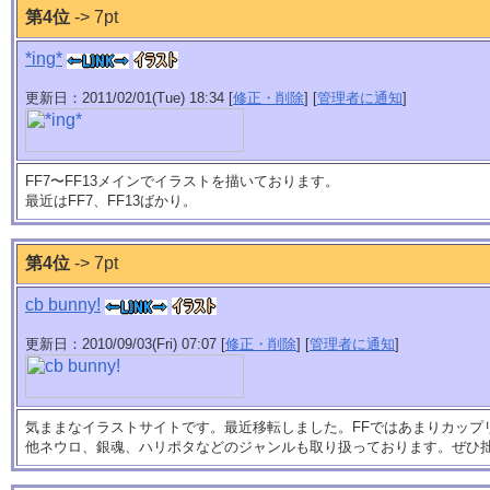
第4位
-> 7pt
*ing*
更新日：2011/02/01(Tue) 18:34 [
修正・削除
] [
管理者に通知
]
FF7〜FF13メインでイラストを描いております。
最近はFF7、FF13ばかり。
第4位
-> 7pt
cb bunny!
更新日：2010/09/03(Fri) 07:07 [
修正・削除
] [
管理者に通知
]
気ままなイラストサイトです。最近移転しました。FFではあまりカップ
他ネウロ、銀魂、ハリポタなどのジャンルも取り扱っております。ぜひ