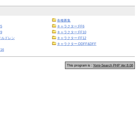
各種募集
5
キャラクター:FF6
9
キャラクター:FF10
チルドレン
キャラクター:FF12
キャラクター:DDFF&DFF
16
This program is :
Yomi-Search PHP Ver:8.0β