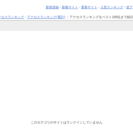
新規登録
-
新着サイト
-
更新サイト
-
人気ランキング
-
逆ア
クセスランキング
-
アクセスランキング(累計)
：アクセスランキングをベスト100位まで紹
このカテゴリのサイトはランクインしていません