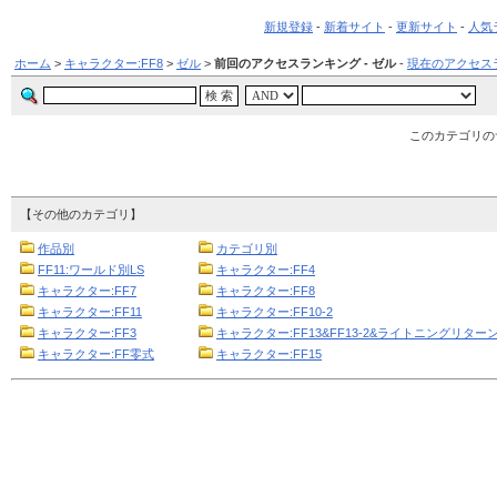
新規登録
-
新着サイト
-
更新サイト
-
人気
ホーム
>
キャラクター:FF8
>
ゼル
>
前回のアクセスランキング - ゼル
-
現在のアクセス
このカテゴリの
【その他のカテゴリ】
作品別
カテゴリ別
FF11:ワールド別LS
キャラクター:FF4
キャラクター:FF7
キャラクター:FF8
キャラクター:FF11
キャラクター:FF10-2
キャラクター:FF3
キャラクター:FF13&FF13-2&ライトニングリターン
キャラクター:FF零式
キャラクター:FF15