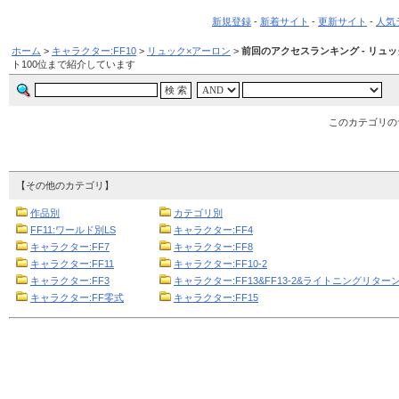
新規登録
-
新着サイト
-
更新サイト
-
人気
ホーム
>
キャラクター:FF10
>
リュック×アーロン
>
前回のアクセスランキング - リュッ
ト100位まで紹介しています
このカテゴリの
【その他のカテゴリ】
作品別
カテゴリ別
FF11:ワールド別LS
キャラクター:FF4
キャラクター:FF7
キャラクター:FF8
キャラクター:FF11
キャラクター:FF10-2
キャラクター:FF3
キャラクター:FF13&FF13-2&ライトニングリターン
キャラクター:FF零式
キャラクター:FF15