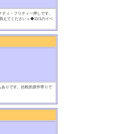
ェクティ・フリティ一押しです。
えてくださいｖ◆11/1のイベ
でもありです。比較的原作寄りで