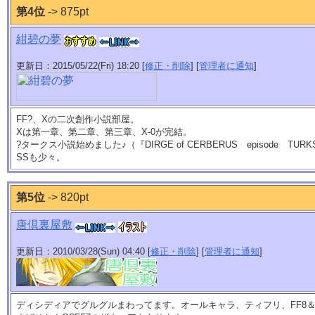
第4位
-> 875pt
紺碧の夢
更新日：2015/05/22(Fri) 18:20 [
修正・削除
] [
管理者に通知
]
FF?、Xの二次創作小説部屋。
Xは第一章、第二章、第三章、X-0が完結。
?タークス小説始めました♪（『DIRGE of CERBERUS episode TUR
SSも少々。
第5位
-> 820pt
唐倶裏屋敷
更新日：2010/03/28(Sun) 04:40 [
修正・削除
] [
管理者に通知
]
ディシディアでグルグルまわってます。オールキャラ、ティフリ、FF8＆