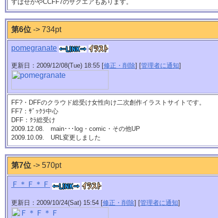
すばせかやCCFF7のザクエアもあります。
第6位
-> 734pt
pomegranate
更新日：2009/12/08(Tue) 18:55 [
修正・削除
] [
管理者に通知
]
FF?・DFFのクラウド総受け女性向け二次創作イラストサイトです。
FF7：ｻﾞｯｸﾗ中心
DFF：ｸﾗ総受け
2009.12.08. main･･･log・comic・その他UP
2009.10.09. URL変更しました
第7位
-> 570pt
Ｆ＊Ｆ＊Ｆ
更新日：2009/10/24(Sat) 15:54 [
修正・削除
] [
管理者に通知
]