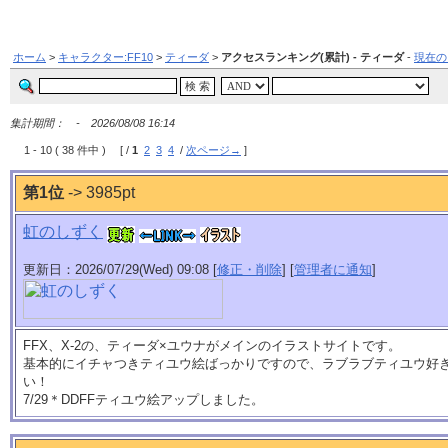
ホーム
>
キャラクター:FF10
>
ティーダ
>
アクセスランキング(累計) - ティーダ
-
現在の
集計期間： - 2026/08/08 16:14
1 - 10 ( 38 件中 ) [ /
1
2
3
4
/
次ページ→
]
第1位
-> 3985pt
虹のしずく
更新日：2026/07/29(Wed) 09:08 [
修正・削除
] [
管理者に通知
]
FFX、X-2の、ティーダ×ユウナがメインのイラストサイトです。
基本的にイチャつきティユウ絵ばっかりですので、ラブラブティユウ好
い！
7/29＊DDFFティユウ絵アップしました。