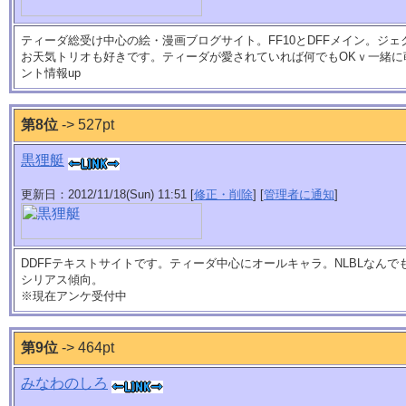
ティーダ総受け中心の絵・漫画ブログサイト。FF10とDFFメイン。ジ
お天気トリオも好きです。ティーダが愛されていれば何でもOKｖ一緒に萌
ント情報up
第8位
-> 527pt
黒狸艇
更新日：2012/11/18(Sun) 11:51 [
修正・削除
] [
管理者に通知
]
DDFFテキストサイトです。ティーダ中心にオールキャラ。NLBLなん
シリアス傾向。
※現在アンケ受付中
第9位
-> 464pt
みなわのしろ