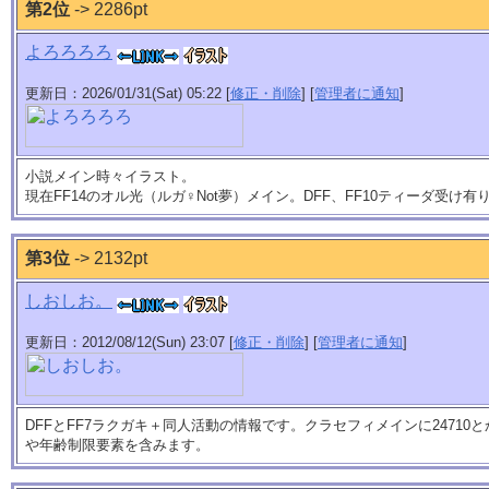
第2位
-> 2286pt
よろろろろ
更新日：2026/01/31(Sat) 05:22 [
修正・削除
] [
管理者に通知
]
小説メイン時々イラスト。
現在FF14のオル光（ルガ♀Not夢）メイン。DFF、FF10ティーダ受け有
第3位
-> 2132pt
しおしお。
更新日：2012/08/12(Sun) 23:07 [
修正・削除
] [
管理者に通知
]
DFFとFF7ラクガキ＋同人活動の情報です。クラセフィメインに2471
や年齢制限要素を含みます。