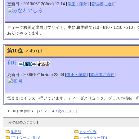
更新日：2019/06/12(Wed) 12:14 [
修正・削除
] [
管理者に通知
]
ティーダ右固定腐向け文サイト。主にdff界隈で710・810・1210・21
ありでやってます。
第10位
-> 457pt
和月
更新日：2006/10/15(Sun) 23:38 [
修正・削除
] [
管理者に通知
]
気ままにイラスト描いています。ティーダとリュック、ブラスカ様御一
1 - 10 ( 38 件中 ) [ /
1
2
3
4
/
次ページ→
]
【その他のカテゴリ】
作品別
カテゴリ別
FF11:ワールド別LS
キャラクター:FF4