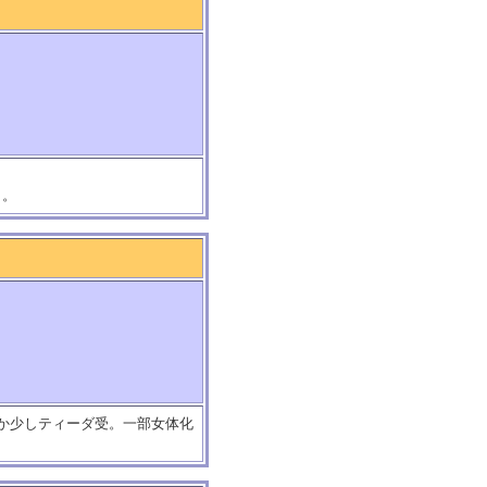
り。
0とか少しティーダ受。一部女体化