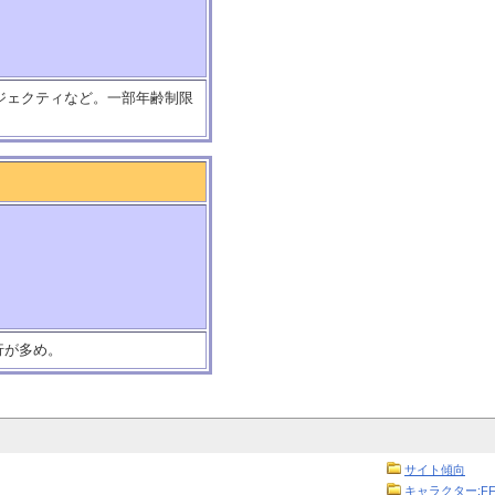
0・ジェクティなど。一部年齢制限
行が多め。
サイト傾向
キャラクター:FF