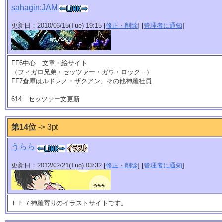
sahagin:JAM
更新日：2010/06/15(Tue) 19:15 [
修正・削除
] [
管理者に通知
]
FF6中心 文章・絵サイト
（フィガロ兄弟・セッツァー・ガウ・ロック...）
FF7倉庫はルドレノ・ザクアン、その他神羅社員
614 セッツァー文更新
第14位
-> 3pt
うらら
更新日：2012/02/21(Tue) 03:32 [
修正・削除
] [
管理者に通知
]
ＦＦ７神羅寄りのイラストサイトです。