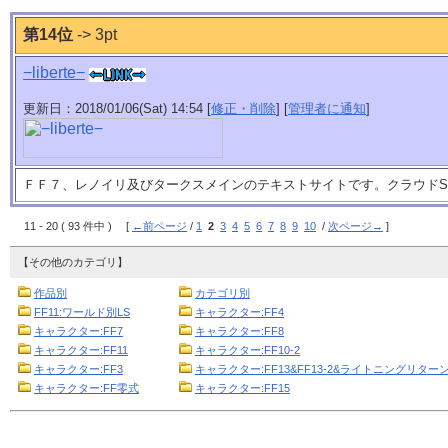
第14位
-> 3pt
−liberte−
更新日：2018/01/06(Sat) 14:54 [
修正・削除
] [
管理者に通知
]
ＦＦ７、レノイリ及びタークスメインのテキストサイトです。クラウドSi
11 - 20 ( 93 件中 ) [
←前ページ
/
1
2
3
4
5
6
7
8
9
10
/
次ページ→
]
【その他のカテゴリ】
作品別
カテゴリ別
FF11:ワールド別LS
キャラクター:FF4
キャラクター:FF7
キャラクター:FF8
キャラクター:FF11
キャラクター:FF10-2
キャラクター:FF3
キャラクター:FF13&FF13-2&ライトニングリターン
キャラクター:FF零式
キャラクター:FF15