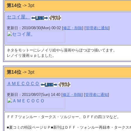
第14位
-> 3pt
セコイ屋。
更新日：2010/08/30(Mon) 00:02 [
修正・削除
] [
管理者に通知
]
ネタをモットーにレノイリ絵やら漫画やらぽつぽつ描いてます。
レノイリ漫画ｕｐしました。
第14位
-> 3pt
ＡＭＥＣＯＣＯ
更新日：2011/08/07(Sun) 14:40 [
修正・削除
] [
管理者に通知
]
ＦＦ７ツォンルー・タークス・ソルジャー、ＤＦＦの四コマなど。
■夏コミの特設ページＵＰ■新刊はＤＦＦ・ツォンルー再録本・タークス