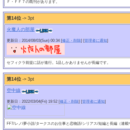
Ｆ・ＦＦ７の既刊があります。
第14位
-> 3pt
火魔人の部屋
更新日：2014/08/03(Sun) 00:34 [
修正・削除
] [
管理者に通知
]
セフィクラ前提に話が進行。1品しかありませんが長編です。
第14位
-> 3pt
空中線
更新日：2022/03/04(Fri) 19:52 [
修正・削除
] [
管理者に通知
]
FF7/レノ/夢小説/タークスのお仕事と恋物語/シリアス/短編と長編（連載中