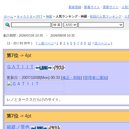
新規登録
-
新着サイト
-
更新サイト
-
人気
ホーム
>
キャラクター:FF7
>
神羅
>
人気ランキング - 神羅
-
前回の人気ランキング
-
人
集計期間：2026/07/26 10:35 - 2026/08/09 10:35
11 - 20 ( 93 件中 ) [
←前ページ
/
1
2
3
4
5
6
7
8
9
10
/
次ページ→
]
第7位
-> 4pt
ＧＡＴＩＩＴ
更新日：2007/10/08(Mon) 00:33 [
修正・削除
] [
管理者に通知
]
レノとタークスだらけのサイト。
第7位
-> 4pt
箱庭ノ景色