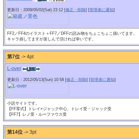
更新日：2009/05/02(Sat) 23:12 [
修正・削除
] [
管理者に通知
]
FF2／FF4のイラスト＋FF7／DFFの読み物をちょこちょこ描いてます。
キャラ崩してますが楽しんで頂ければ幸いです。
第7位
-> 4pt
L-over
更新日：2012/05/13(Sun) 10:58 [
修正・削除
] [
管理者に通知
]
小説サイトです。
【FF零式】トレイ×ジャック中心、トレイ受・ジャック受
【FF7】レノ受・ルーファウス受
第14位
-> 3pt